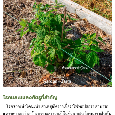
โรคและแมลงศัตรูที่สำคัญ
– โรครากเน่าโคนเน่า
สาเหตุเกิดจากเชื้อราไฟทอปธอร่า สามารถ
แพร่ระบาดอย่างกว้างขวางและรวดเร็วในช่วงฤดูฝน โดยเฉพาะในต้น