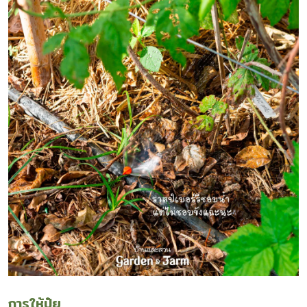
การให้ปุ๋ย