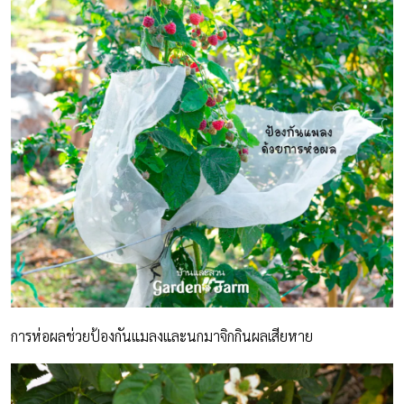
การห่อผลช่วยป้องกันแมลงและนกมาจิกกินผลเสียหาย