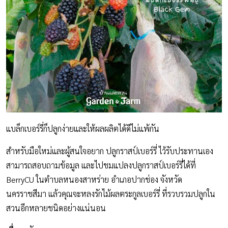
แบล็กเบอร์รี่ก็ปลูกง่ายและให้ผลผลิตได้ดีไม่แพ้กัน
สำหรับมือใหม่และผู้สนใจอยาก ปลูกราสป์เบอร์รี่ ไว้รับประทานเอง
สามารถสอบถามข้อมูล และไปชมแปลงปลูกราสป์เบอร์รี่ได้ที่
BerryCU ในตำบลหนองสาหร่าย อำเภอปากช่อง จังหวัด
นครราชสีมา แล้วคุณจะหลงรักไม้ผลตระกูลเบอร์รี่ ที่รวบรวมปลูกใน
สวนอีกหลายชนิดอย่างแน่นอน