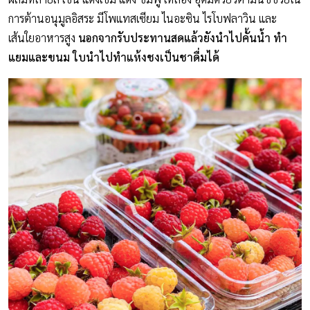
การต้านอนุมูลอิสระ มีโพแทสเซียม ไนอะซิน ไรโบฟลาวิน และ
เส้นใยอาหารสูง
นอกจากรับประทานสดแล้วยังนำไปคั้นน้ำ ทำ
แยมและขนม ใบนำไปทำแห้งชงเป็นชาดื่มได้