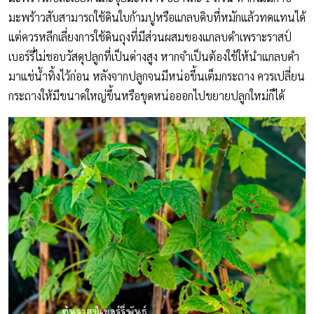
มะพร้าวสับสามารถใช้ดินใบก้ามปูหรือแกลบดิบที่หมักแล้วทดแทนได้
แต่ควรหลีกเลี่ยงการใช้ดินถุงที่มีส่วนผสมของแกลบดำเพราะราสป์
เบอร์รี่ไม่ชอบวัสดุปลูกที่เป็นด่างสูง หากจำเป็นต้องใช้ให้นำแกลบดำ
มาแช่น้ำทิ้งไว้ก่อน หลังจากปลูกจนมีหน่อขึ้นเต็มกระถาง ควรเปลี่ยน
กระถางให้มีขนาดใหญ่ขึ้นหรือขุดหน่อออกไปขยายปลูกใหม่ก็ได้