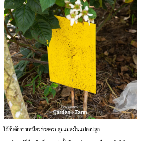
ใช้กับดักกาวเหนียวช่วยควบคุมแมลงในแปลงปลูก