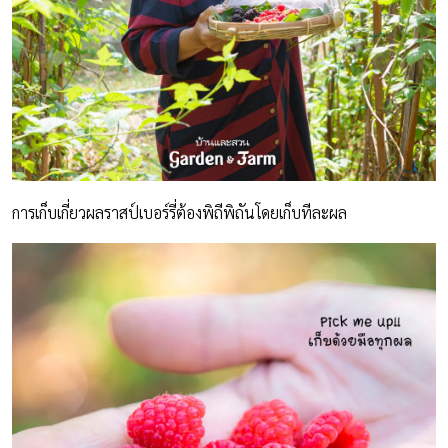
การเก็บเกี่ยวผลราสป์เบอร์รี่ต้องพิถีพิถันโดยเก็บทีละผล