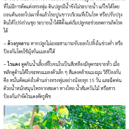
ที่ไม่มีการตัดแต่งทรงพุ่ม ดินปลูกมีน้ำขังไม่ระบายน้ำ แก้ไขได้โดย
ถอนต้นออกไปเผาทิ้งแล้วโรยปูนขาวบริเวณที่เป็นโรค หรือปรับปรุง
ดินให้โปร่งร่วนซุย ระบายน้ำได้ดีตั้งแต่เริ่มปลูกจะช่วยลดการเกิดโรค
ได้
– ด้วงกุหลาบ
หากปลูกไม่เยอะสามารถจับออกไปทิ้งในช่วงค่ำ หรือ
ป้องกันโดยใช้มุ้งกันแมลงก็ได้
– ไรแดง
ดูดกินน้ำเลี้ยงที่ใบจนใบเป็นสีเหลืองมีจุดกระจายทั่ว เมื่อ
พลิกดูด้านใต้ใบจะพบแมลงตัวเล็ก ๆ สีแดงคล้ายแมงมุม วิธีป้องกัน
คือ หมั่นตัดแต่งใบด้านล่างทรงพุ่มอย่างน้อยทุก 15 วัน และฉีดพ่น
ด้วยน้ำหมักสมุนไพรจากสะเดา หางไหล น้ำส้มควันไม้ หรือสาร
ป้องกันกำจัดไรแดงศัตรูพืช