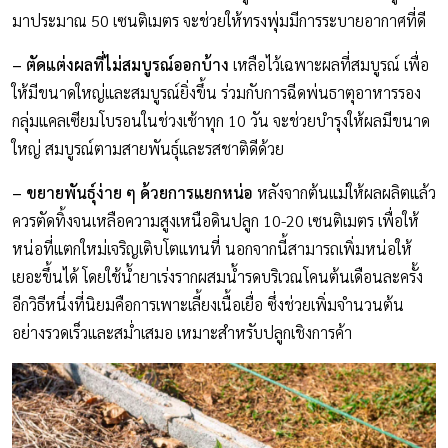
มาประมาณ 50 เซนติเมตร จะช่วยให้ทรงพุ่มมีการระบายอากาศที่ดี
– ตัดแต่งผลที่ไม่สมบูรณ์ออกบ้าง
เหลือไว้เฉพาะผลที่สมบูรณ์ เพื่อ
ให้มีขนาดใหญ่และสมบูรณ์ยิ่งขึ้น ร่วมกับการฉีดพ่นธาตุอาหารรอง
กลุ่มแคลเซียมโบรอนในช่วงเช้าทุก 10 วัน จะช่วยบำรุงให้ผลมีขนาด
ใหญ่ สมบูรณ์ตามสายพันธุ์และรสชาติดีด้วย
– ขยายพันธุ์ง่าย ๆ ด้วยการแยกหน่อ
หลังจากต้นแม่ให้ผลผลิตแล้ว
ควรตัดทิ้งจนเหลือความสูงเหนือดินปลูก 10-20 เซนติเมตร เพื่อให้
หน่อที่แตกใหม่เจริญเติบโตแทนที่ นอกจากนี้สามารถเพิ่มหน่อให้
เยอะขึ้นได้ โดยใช้น้ำยาเร่งรากผสมน้ำรดบริเวณโคนต้นเดือนละครั้ง
อีกวิธีหนึ่งที่นิยมคือการเพาะเลี้ยงเนื้อเยื่อ ซึ่งช่วยเพิ่มจำนวนต้น
อย่างรวดเร็วและสม่ำเสมอ เหมาะสำหรับปลูกเชิงการค้า