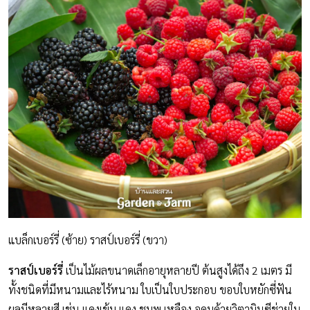
แบล็กเบอร์รี่ (ซ้าย) ราสป์เบอร์รี่ (ขวา)
ราสป์เบอร์รี่
เป็นไม้ผลขนาดเล็กอายุหลายปี ต้นสูงได้ถึง 2 เมตร มี
ทั้งชนิดที่มีหนามและไร้หนาม ใบเป็นใบประกอบ ขอบใบหยักซี่ฟัน
ผลมีหลายสี เช่น แดงเข้ม แดง ชมพู เหลือง อุดมด้วยวิตามินซีช่วยใน