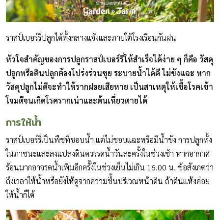
ราสป์เบอร์รี่ปลูกได้ทั้งกลางแจ้งและภายใต้โรงเรือนกันฝน
หัวใจสำคัญของการปลูกราสป์เบอร์รี่ให้สำเร็จได้ง่าย ๆ ก็คือ วัสดุ
ปลูกหรือดินปลูกต้องโปร่งร่วนซุย ระบายน้ำได้ดี ไม่ขังแฉะ หาก
วัสดุปลูกไม่ดีจะทำให้รากฝอยเสียหาย เป็นสาเหตุให้เชื้อโรคเข้า
โจมตีจนเกิดโรครากเน่าและต้นเหี่ยวตายได้
การให้น้ำ
ราสป์เบอร์รี่เป็นพืชที่ชอบน้ำ แต่ไม่ชอบแฉะหรือมีน้ำขัง การปลูกทั้ง
ในภาชนะและลงแปลงดินควรรดน้ำวันละครั้งในช่วงเช้า หากอากาศ
ร้อนมากอาจรดน้ำเพิ่มอีกครั้งในช่วงเย็นไม่เกิน 16.00 น. ข้อสังเกตว่า
ถึงเวลาให้น้ำหรือยังให้ดูจากความชื้นบริเวณหน้าดิน ถ้าดินแห้งค่อย
ให้น้ำก็ได้