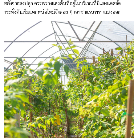
หลังจากลงปลูก ควรพรางแสงต้นที่อยู่ในบริเวณที่มีแสงแดดจัด
กระทั่งต้นเริ่มแตกหน่อใหม่จึงค่อย ๆ เอาซาแรนพรางแสงออก