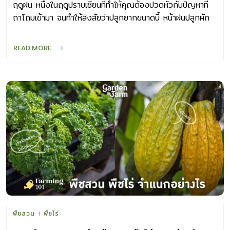
ฤดูฝน หนึ่งในฤดูปราบเซียนที่ทำให้คุณต้องปวดหัวกับปัญหาที่
ถาโถมเข้ามา จนทำให้สงสัยว่าปลูกยากขนาดนี้ หน้าฝนปลูกผัก
อะไรดี??
READ MORE
พืชสวน
พืชไร่