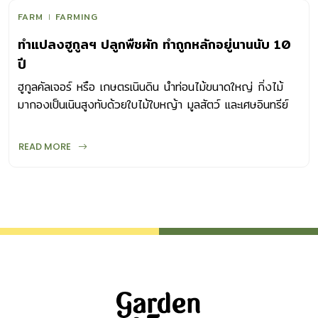
FARM
FARMING
ทำแปลงฮูกูลฯ ปลูกพืชผัก ทำถูกหลักอยู่นานนับ 10
ปี
ฮูกูลคัลเจอร์ หรือ เกษตรเนินดิน นำท่อนไม้ขนาดใหญ่ กิ่งไม้
มากองเป็นเนินสูงทับด้วยใบไม้ใบหญ้า มูลสัตว์ และเศษอินทรีย์
อื่นๆ กองสุมให้เป็นชั้นๆ
READ MORE