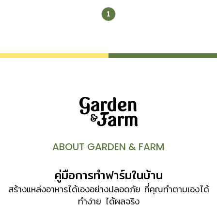
ช่วยบำรุงผัก ใบ-ดอก-ผล […]
ที่รักต้นไม้เป็นชีวิตจิตใจคงไม่ชอบใจนัก เพราะหอยทากกินพืชเป็น
1
อาหารและต้นไม้ในสวนคืออาหารอันโอชะของมันเลยทีเดียว วันนี้
เว็บไซต์บ้านและสวนมี วิธีกำจัดหอยทาก ให้หมดไปด้วยวิธี
ออร์แกนิก ปลอดสารพิษ และปลอดภัยต่อเจ้าของสวนด้วย โดย
มีวิธีง่ายๆ ดังนี้ 1 เก็บไปโยนทิ้ง เป็นวิธีเบสิกที่ทำได้ง่ายแต่ต้อง
อาศัยแรงขยันคือการเก็บหอยทากทิ้งให้ไกลจากสวน โดยเลือก
เก็บช่วงเวลากลางคืน ซึ่งเป็นจะเป็นเวลาที่หอยทากจะออกหากิน
และปรากฏตัวให้เห็นได้ชัด หลังจากเก็บทิ้งแล้วควรจัดเก็บซาก
ใบไม้ให้สิ้นซาก เพื่อป้องกันการวางไข่ซ้ำ ซึ่งหอยทากสามารถ
วางไข่เป็นกลุ่ม กลุ่มละ 200-300 ฟองเลยทีเดียว 2 ใช้
เปลือกไข่ อีกหนึ่งวิธีเบสิกคือการใช้เปลือกไข่ไก่หรือไข่เป็ดที่ใช้
ประกอบอาหารมื้อประจำวันนี่แหละ เปลือกไข่อย่าทิ้งให้นำไปตาก
ABOUT GARDEN & FARM
แห้ง แล้วบดให้เป็นชิ้นละเอียดโรยรอบๆ แปลงปลูกต้นไม้ ผิวของ
เปลือกไข่จะทำให้หอยทากรู้สึกระคายเคืองเนื่องจากผิวของหอย
คู่มือการทำฟาร์มในบ้าน
ทากมีความบางมาก พวกมันจึงจะไม่มาเข้าใกล้สวนสวยอีก 3
เกลือ นอกจากผิวหอยทากจะบางแล้ว ยังไม่ชอบความความเค็ม
สร้างแหล่งอาหารได้เองอย่างปลอดภัย ที่คุณทำตามเองได้
อีกด้วย เกลือจึงเป็นหนึ่งในเครื่องมือกำจัดหอยทากสูตรออร์แกนิ
ทำง่าย ได้ผลจริง
กที่ได้ผลเสมอ วิธีการใช้เกลือทำได้ 2 สูตรคือ โรยผงเกลือที่