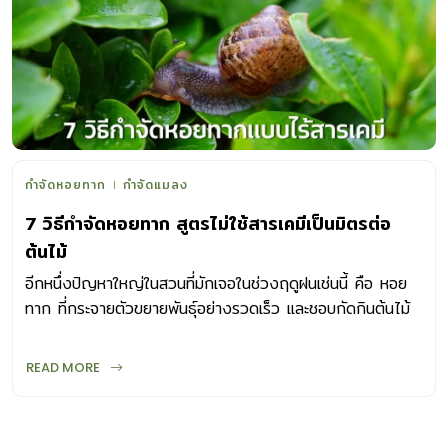
ของหอยทาก และหมั่นดูแลตัดแต่งกิ่งต้นไม้ อย่าให้ร่มครึ้มจน
แสงแดดส่องไม่ถึงพื้นดิน เพราะทากและหอยทากชอบอยู่ในที่อับ
ชื้น ทั้งยังขยายพันธุ์ได้อย่างรวดเร็ว วิธีกำจัดหอยทาก อีกวิธีที่
ช่วยกำจัดทากและหอยทากได้ดี ก็คือ เก็บหอยทากเหล่านั้นออก
ไปทิ้ง แต่ต้องนำไปทิ้งให้ไกลจากสวนหรือตัวบ้านหน่อยนะคะ ไม่
งั้นพวกมันจะกลับมารวมตัวกันอีกครั้ง และอาจมีจำนวนมากกว่า
ที่เก็บทิ้งเสียอีก แต่หากจัดการด้วยวิธีดังกล่าวแล้วยังคงมีทาก
และหอยทากกวนใจ โดยเฉพาะในช่วงหน้าฝนที่จะพบมากเป็นพิเศษ
กำจัดหอยทาก
กำจัดแมลง
เรามีวิธีป้องกันกำจัดที่ได้ผลมาฝาก เพียงแค่ใช้ของที่มีอยู่ในครัว
7 วิธีกำจัดหอยทาก สูตรไม่ใช้สารเคมีเป็นมิตรต่อ
ให้เป็นประโยชน์ ดังนี้ ปัญหาทากและหอยทากรบกวนช่วงหน้าฝน
ต้นไม้
จะหมดไปหากลองนำวิธีเหล่านี้ไปใช้ แต่อย่าลืมว่าสัตว์เหล่านี้
ขยายพันธุ์ได้ง่ายและมีจำนวนมากเมื่อมีสภาพแวดล้อมเหมาะสม
อีกหนึ่งปัญหาใหญ่ในสวนที่มักเจอในช่วงฤดูฝนเช่นนี้ คือ หอย
ทางที่ดีควรหมั่นดูแล สังเกตแปลงต้นไม้ภายในบ้านอย่าง
ทาก ที่กระจายตัวขยายพันธุ์อย่างรวดเร็ว และชอบกัดกินต้นไม้
สม่ำเสมอ แล้วหาวิธีป้องกันกำจัดที่เหมาะสมต่อไป ป.ล. ทากที่กิน
ในสวนของเราเสมอจึงต้องหา วิธีกำจัดหอยทาก หอยทาก
พืชเป็นอาหารเป็นคนละชนิดกับที่อยู่ในป่า เขียนโดย วิรัชญา จารุ
กลายเป็นศัตรูพืชตัวร้ายที่ต้องกำจัดให้สิ้น ธรรมชาติหอยทากจะ
READ MORE
จารีต สั่งซื้อออนไลน์ได้ที่
วางไข่ตามซากใบไม้ ขอนไม้ผุพัง รวมถึงบริเวณใต้ดินร่วนซุยที่
https://www.facebook.com/Baanlaesuanbooks/
มีความชื้นสูง วิธีกำจัดหอยทาก เมื่อถึงฤดูฝนจึงเป็นช่วงเวลา
ประโยชน์จากเปลือกไข่ ทำได้สารพัดอย่าง 3 น้ำหมักทำเอง ตัว
ของการเจริญเติบโตที่เหมาะสมของหอยทาก แต่เจ้าของสวน