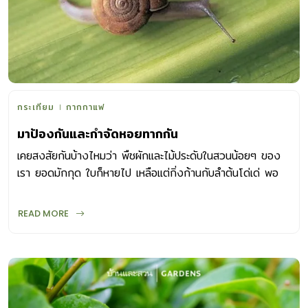
กระเทียม
กากกาแฟ
มาป้องกันและกำจัดหอยทากกัน
เคยสงสัยกันบ้างไหมว่า พืชผักและไม้ประดับในสวนน้อยๆ ของ
เรา ยอดมักกุด ใบก็หายไป เหลือแต่กิ่งก้านกับลำต้นโด่เด่ พอ
มองหาตัวการก็มักพบทากและหอยทากคลานวนเวียนใกล้ๆ ทั้ง
ตัวเล็กตัวใหญ่ บางครั้งมาเป็นขบวนแบบไม่เกรงใจใคร หากไม่
READ MORE
อยากให้ต้นไม้ในสวน โดยเฉพาะผักกินใบที่เราปลูกไว้เสียหาย จึง
ควรป้องกันกำจัดก่อนจะสายเกินไป วิธีกำจัดหอยทาก วิธี
ป้องกันกำจัดทากและหอยทากตัวร้ายที่ง่ายที่สุดคือ อย่าปล่อยให้
บ้านหรือสวนของเราอับชื้น รก สกปรก ควรหมั่นเก็บเศษใบไม้ใบ
หญ้า ผลไม้เน่าเสีย เศษอาหารออกไปทิ้ง เพื่อตัดแหล่งอาหาร