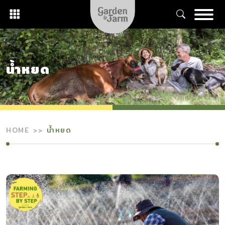
Skip
to
content
น้ำหยด
HOME
น้ำหยด