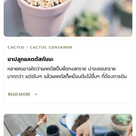
CACTUS
CACTUS CONTAINER
มาปลูกแคตตัสกันนะ
หลายคนอาจคิดว่าแคคตัสเป็นพืชทะเลทราย น่าจะชอบทราย
มากกว่า แต่จริงๆ แล้วแคคตัสก็เหมือนต้นไม้อื่นๆ ที่ต้องการดิน
หรือวัสดุปลูกที่เหมาะสม นั่นคือ ร่วนซุย โปร่ง เพื่อให้รากแผ่
ขยาย ต้นจะได้เจริญเติบโต นอกจากนี้ก็ควรระบายน้ำดี ไม่อุ้ม
READ MORE
ความชื้นไว้จนชื้นแฉะตลอดเวลา เพราะรากของต้นไม้ก็ต้องการ
อากาศเพื่อหายใจด้วยเช่นกัน วัสดุปลูกที่ใช่ แคคตัสแต่ละชนิด
ต้องการวัสดุปลูกแตกต่างกัน การผสมวัสดุปลูกให้เหมาะสมจึง
เป็นเรื่องน่าสนุกสำหรับนักเล่นแคคตัส หากคุณต้องการเป็นนัก
เล่นแคคตัสตัวจริงก็ต้องหมั่นสังเกตลักษณะนิสัยของแคคตัสที่