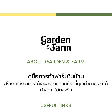
เช่น เฟินก้านดำ เฟินนาคราช เฟินกีบแรด เป็นเฟินที่ใช้ “ดิน” เป็น
วัสดุปลูก แต่จะผสมทรายหยาบ ปุ๋ยคอก ใบไม้ผุ ฯลฯ เพื่อให้เนื้อ
ดินโปร่ง ระบายน้ำและอากาศได้ดี ตามแบบที่เฟินแต่ละพันธุ์
ต้องการ Tips สูตรดินปลูกเฟิน โดย รศ.มล.จารุพันธุ์ ทองแถม
ดินตะกอนหรือดินร่วน 1 ส่วน ทรายหยาบ 1 ส่วน อินทรียวัตถุ
เช่น ปุ๋ยคอก ใบไม้ผุ 4 ส่วน […]
ABOUT GARDEN & FARM
คู่มือการทำฟาร์มในบ้าน
สร้างแหล่งอาหารได้เองอย่างปลอดภัย ที่คุณทำตามเองได้
ทำง่าย ได้ผลจริง
USEFUL LINKS