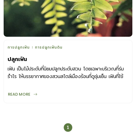
การปลูกเฟิน
การปลูกเฟินดิน
ปลูกเฟิน
เฟิน เป็นไม้ประดับที่นิยมปลูกประดับสวน โดยเฉพาะบริเวณที่ร่ม
รำไร ให้บรรยากาศของสวนสไตล์เมืองร้อนที่ดูชุ่มเย็น เฟินที่ใช้
เป็นไม้ประดับมีหลายชนิด หลายพันธุ์ ส่วนใหญ่ปรับปรุงพันธุ์ให้
เหมาะกับสภาพแวดล้อม เลี้ยงง่าย โตเร็ว ขอเพียงเข้าใจลักษณะ
READ MORE
นิสัยของเฟิน และดูแลอย่างถูกวิธี วัสดุปลูก อย่างที่กล่าวไป
แล้วว่า เฟินที่นิยมใช้เป็นไม้ประดับมีหลายชนิด ทั้งชนิดที่เป็นเฟิน
ดิน เฟินหิน เฟินอิงอาศัย เฟินน้ำ ฯลฯ ซึ่งแต่ละชนิดก็ใช้วัสดุปลูก
ที่แตกต่างกัน ตามลักษณะการอยู่อาศัยในธรรมชาติ เฟินดิน
1
คือเฟินที่เจริญเติบโตอยู่บนพื้นป่าที่ชุ่มชื้น มีซากใบไม้ผุทับถมกัน