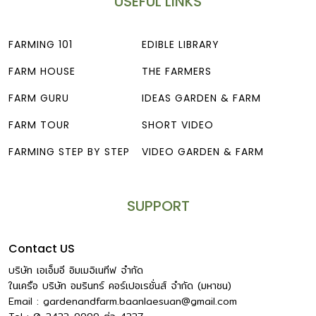
USEFUL LINKS
ดินมาแล้ว งานต่อไปคือการระดมทุน ระดมกล้าไม้ ระดมเมล็ด
หรืออุปกรณ์การเกษตร เมื่อเริ่มต้นทำก็ขุดดินไปเจอยางรถยนต์
กรมเจ้าท่าจึงนำดินมาช่วยถมให้ ส่วนภาคเอกชนหลายที่ก็บริจาก
FARMING 101
EDIBLE LIBRARY
ถ่านไบโอชาร์ในการบำบัดดินและขุดน้ำบาดาล ถ้าสรุปความรู้สึก
FARM HOUSE
THE FARMERS
สั้นๆจะสรุปได้ว่าสถานการณ์บ้านเมืองที่ไม่มั่นคง แต่ด้วยพลัง
ของประชาชนสามารถสร้างความมั่นคงให้เกิดขึ้นได้ มันคือโอกาส
FARM GURU
IDEAS GARDEN & FARM
ท่ามกลางวิกฤต” คุณตี๋-ศุภวุฒิ บุญมหาธนากรผู้ก่อตั้งใจบ้าน
FARM TOUR
SHORT VIDEO
[…]
FARMING STEP BY STEP
VIDEO GARDEN & FARM
SUPPORT
Contact US
บริษัท เอเอ็มอี อิมเมจิเนทีฟ จำกัด
ในเครือ บริษัท อมรินทร์ คอร์เปอเรชั่นส์ จำกัด (มหาชน)
Email :
gardenandfarm.baanlaesuan@gmail.com