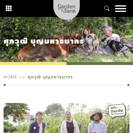
Skip
to
content
ศุภวุฒิ บุญมหาธนากร
HOME
ศุภวุฒิ บุญมหาธนากร