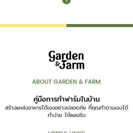
ล็อกดาวน์ ผู้คนเริ่มเผชิญกับวิกฤตการณ์ด้านอาหาร ใจบ้าน สตู
ดิโอเข้าไปคุยกับพี่น้องผู้ที่อยู่ในบริเวณชุมชนริมคลองแม่ข่า ซึ่ง
ส่วนใหญ่เป็นผู้ใช้แรงงานและเป็นคนชายขอบของสังคมว่าเขาจะ
สามารถดำรงชีวิตอย่างไรในช่วงเวลาที่ยากลำบากนี้แล้วก็พบว่า
พวกเขาส่วนใหญ่เริ่มตกงานมาตั้งแต่ปลายเดือนมกราคมที่นัก
ท่องเที่ยวไม่สามารถเดินทางมาที่จังหวัดเชียงใหม่ได้ รายจ่าย
ครึ่งหนึ่งของเงินเดือนคือค่าอาหารเลี้ยงชีพ เมื่อรายได้ต่อวันไม่มี
หลายครอบครัวที่ต้องดูแลผู้สูงอายุและเด็กจึงกลายเป็นภาระ
หน้าที่ซึ่งลำบากมาก ทางออกคือครอบครัวเหล่านี้ต้องปลูกผัก
บริเวณพื้นที่ริมคลองแม่ข่าที่มีสภาพน้ำเน่าเสียและไม่เอื้อต่อการ
บริโภค หลังจากนั้นจึงเริ่มคุยกับเครือข่ายต่างๆมาเริ่มบุกเบิกที่ดิน
ABOUT GARDEN & FARM
ตรงนี้เพื่อให้เป็นพื้นที่ปลูกผักสร้างอาหารให้คนในชุมชน บ้ารึ
เปล่า…นี่มันกองขยะ พื้นที่ขนาด 2.5 ไร่นี้เดิมเป็นกองขยะ 5
คู่มือการทำฟาร์มในบ้าน
พันตันที่ถูกทิ้งมานานร่วม20 ปี ซึ่งรวบรวมมาจากช่วงที่
เชียงใหม่ประสบภัยน้ำท่วมโดยมีเทศบาลเมืองเชียงใหม่เป็นเจ้าของ
สร้างแหล่งอาหารได้เองอย่างปลอดภัย ที่คุณทำตามเองได้
หลังจากที่พูดคุยกันอยู่หลายครั้ง ใจบ้าน สตูดิโอและภาคีที่
ทำง่าย ได้ผลจริง
เกี่ยวข้องได้รับความอนุเคราะห์ในการใช้ที่ดินดังกล่าวเป็นพื้นที่
สาธารณะสำหรับสวนผักคนเมืองเชียงใหม่ในที่สุด “หลังจากได้ที่