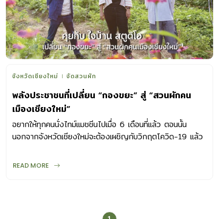
จังหวัดเชียงใหม่
จัดสวนผัก
พลังประชาชนที่เปลี่ยน “กองขยะ” สู่ “สวนผักคน
เมืองเชียงใหม่”
อยากให้ทุกคนนั่งไทม์แมชชีนไปเมื่อ 6 เดือนที่แล้ว ตอนนั้น
นอกจากจังหวัดเชียงใหม่จะต้องเผชิญกับวิกฤตโควิด-19 แล้ว
ยังมีฝุ่น pm2.5 อยู่เช่นกัน กลุ่มสถาปนิกใจบ้าน สตูดิโอและภาคี
อื่นๆได้สำรวจพื้นที่สีเขียวและพื้นที่รกร้างต่างๆในเมือง จนมาพบ
READ MORE
กับกองขยะร้างที่สามารถนำมาใช้ประโยชน์จนกลายมาเป็นสวนผัก
คนเมืองเชียงใหม่ในที่สุด แปลงผักบางส่วนเปิดให้คนมาเรียนรู้
พักผ่อนหย่อนใจ และเก็บผักไปปรุงอาหารได้ฟรี เริ่มจาก 3
ครอบครัว ซึ่งปลูกและเก็บไปแบ่งปัน 19 ครอบครัว ช่วงที่
1