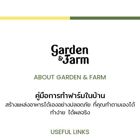
เมื่อเจริญเป็นเมล็ดจึงไม่มีเนื้อแบบผลไม้หรือพืชมีดอกอื่นๆ
(ยกเว้นสนสกุล Juniperus) “สน” เป็นไม้ยืนต้น มีอายุหลายปี
และเกือบทุกชนิดเขียวสดตลอดปี บางชนิดเปลี่ยนสีในหน้าหนาว มี
เพียงไม่กี่ชนิดที่ผลัดใบ ใบสนมีหลายแบบ บางชนิดลดรูปเป็นรูป
เข็ม (aristate) รูปลิ่ม (awl-shaped) หรือเป็นเกล็ด
(scale-like) และมีอายุยาวนาน บางชนิดติดอยู่บนต้นนาน 15-
20 ปี ช่อดอกมีลักษณะเป็นเกล็ดเรียงซ้อนกันเป็นรูปไข่ รูปรีหรือ
ค่อนข้างกลม เมล็ดอยู่ในซอกเกล็ดแต่ละอัน ช่อดอกเพศผู้กับเพศ
เมียอยู่แยกกัน แต่อาจอยู่บนต้นเดียวกันหรือแยกต้น เนื้อไม้สนมี
น้ำยาง เรียกว่า […]
ABOUT GARDEN & FARM
คู่มือการทำฟาร์มในบ้าน
สร้างแหล่งอาหารได้เองอย่างปลอดภัย ที่คุณทำตามเองได้
ทำง่าย ได้ผลจริง
USEFUL LINKS