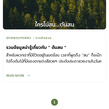
GYMNOSPERMS
การจัดสวน
รวมข้อมูลน่ารู้เกี่ยวกับ ” ต้นสน “
สำหรับพวกเราที่มีชีวิตอยู่ในเขตร้อน เวลาที่พูดถึง “สน” ก็จะนึก
ไปถึงต้นไม้ที่มีของตกแต่งสีสวยๆ ประดับประดาสวยงามในวันค
ริสตมาส หรือไม่ก็นึกถึงต้นไม้รูปทรงปิรามิด ยอดแหลมๆ ที่อยู่
ท่ามกลางหิมะขาวโพลน แต่ก็มีไม่น้อยที่อาจคิดไปถึงต้นไม้สูงๆ
READ MORE
ใบเป็นเส้นๆ คล้ายเข็มที่ปลูกเรียงรายอยู่ริมทะเล “สน” พรรณไม้
โบราณ ตามหลักฐานบันทึกไว้ว่า “สน” มีอายุอยู่ในช่วงต้นยุค
Permian หรือประมาณ 290-248 ล้านปี หรือก่อนที่ไม้ดอก
ชนิดต่างๆ จะถือกำเนิดขึ้นบนโลกนี้ โดยจัด”สน” ไว้ในกลุ่มพืช
1
Gymnosperms ซึ่งก็คือ พืชเมล็ดเปลือย หรือไม่มีสิ่งห่อหุ้มไข่