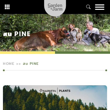
Skip
to
content
สน PINE
HOME
สน PINE