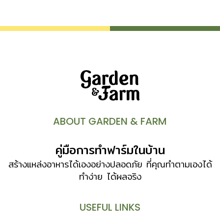
จากพืชชนิดอื่นๆ คือ มีลักษณะลำต้นหลากหลาย ทั้งรูปเหลี่ยม
ยาวชะลูด รูปกลม ทรงกระบอก ผิวภายนอกแข็งราวฉาบด้วยขี้
ผึ้ง มีหนามแหลม หรือตุ่มหนามขนาดเล็ก ใหญ่ ต่างกันไป
กำเนิดแคคตัส สันนิษฐานกันว่า ต้นตระกูลของแคคตัสเกิดขึ้นใน
ช่วงปลายยุค Mesozoic และช่วงตันยุค Tertiary (ยุค
วิวัฒนาการของพืชมีดอก) เชื่อกันว่า แคคตัสสมัยนั้นมีลำต้น
แตกกิ่งก้านสาขา ผลิใบ ออกดอกติดผลเหมือนต้นไม้ทั่วไป ต่อ
มาเมื่อสภาพแวดล้อมของโลกเปลี่ยนแปลงเป็นแห้งแล้ง แคคตัส
จึงต้องปรับสภาพตัวเองให้ดำรงอยู่ได้ โดยพัฒนาโครงสร้าง
ของลำต้นให้เก็บสะสมน้ำไว้ได้มากถึง 80-90 เปอร์เซนต์ ราก
ABOUT GARDEN & FARM
ไม่หยั่งลึกลงใต้ดินมากนัก เพื่อจับน้ำในอากาศได้ง่าย เปลี่ยนใบ
เป็นหนาม เพื่อพรางความร้อนของแสงอาทิตย์และลดการคายน้ำ
คู่มือการทำฟาร์มในบ้าน
แคคตัสส่วนใหญ่มีถิ่นกำเนิดแถบทะเลทรายในทวีปอเมริกาใต้ มี
บางชนิดเติบโตได้ดีในป่าร้อนชื้น […]
สร้างแหล่งอาหารได้เองอย่างปลอดภัย ที่คุณทำตามเองได้
ทำง่าย ได้ผลจริง
USEFUL LINKS