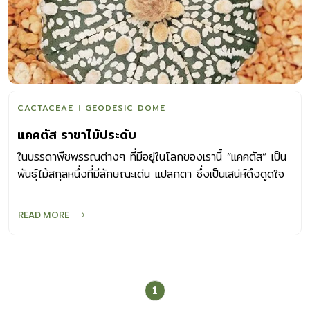
CACTACEAE
GEODESIC DOME
แคคตัส ราชาไม้ประดับ
ในบรรดาพืชพรรณต่างๆ ที่มีอยู่ในโลกของเรานี้ “แคคตัส” เป็น
พันธุ์ไม้สกุลหนึ่งที่มีลักษณะเด่น แปลกตา ซึ่งเป็นเสน่ห์ดึงดูดใจ
คนให้สนใจปลูกเลี้ยงแคคตัสกันมาเนิ่นนาน จวบจนปัจจุบัน “แค
คตัส” ก็ยังเป็นราชาแห่งไม้ประดับที่มีผู้นิยมปลูกเลี้ยงจำนวนมาก
READ MORE
เพราะปลูกและดูแลรักษาง่าย ทั้งมีรายงานว่า มีคุณสมบัติช่วย
ดูดซับรังสีจากจอคอมพิวเตอร์อีกด้วย มาค้นหาความน่า
อัศจรรย์ของ “แคคตัส” ที่กุมหัวใจของใครต่อใครไว้มากมายกัน
แคคตัสคืออะไร แคคตัสก็คือ ไม้อวบน้ำ (Succulent) ชนิดหนึ่ง
1
จัดอยู่ในวงศ์ CACTACEAE เป็นไม้ยืนต้นที่มีลักษณะพิเศษต่าง