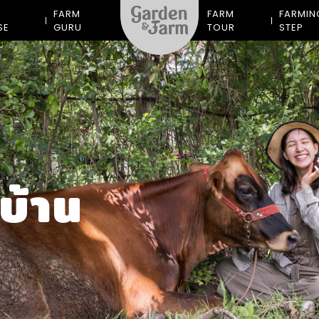
M
FARM
FARM
FARMIN
SE
GURU
TOUR
STEP
บ้าน