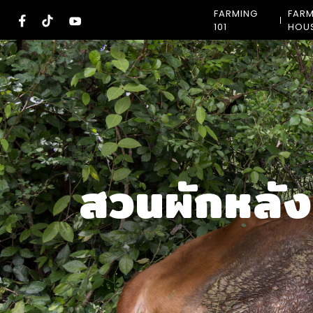
Skip
FARMING
FAR
to
101
HOU
content
สวนผักหลัง