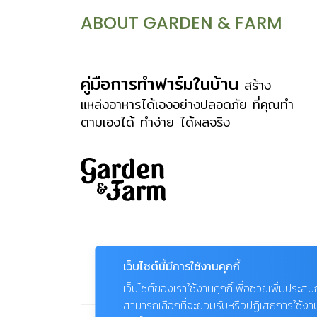
เคลือบด้วยขี้ผึ้ง เพื่อช่วยลดการสูญเสียน้ำ
ABOUT GARDEN & FARM
ส่วนใหญ่มีสีเขียวเพื่อใช้สังเคราะห์แสง
ลักษณะต้นประกอบด้วย “ตุ่มหนาม”
(areole) ซึ่งอาจเรียงต่อกันอยู่บนแนวซี่
คู่มือการทำฟาร์มในบ้าน
สร้าง
หรือสันสูงของต้นที่เรียกว่า สันต้น (rib)
แหล่งอาหารได้เองอย่างปลอดภัย ที่คุณทำ
ตามเองได้ ทำง่าย ได้ผลจริง
หรือเรียงอยู่บนเนินนูนที่เรียกว่า “เนิน
หนาม” (tubercles) ของต้นก็ได้ หนาม
คือจุดเด่นของแคคตัส ซึ่งเกิดจากการ
เปลี่ยนใบให้กลายเป็นหนาม เพื่อให้เหมาะ
กับสภาพอากาศที่ร้อนและแห้งแล้ง ทำให้ต้น
คายน้ำน้อยลง อยู่รอดและเจริญเติบโตต่อ
ไปได้ หนามของแคคตัสมีหลายแบบ หลาย
เว็บไซต์นี้มีการใช้งานคุกกี้
ลักษณะ บางชนิดมีหนามแหลมคล้ายเข็ม
เว็บไซต์ของเราใช้งานคุกกี้เพื่อช่วยเพิ่มประส
เย็บผ้า บางชนิดปลายหนามงอคล้ายตะขอ
สามารถเลือกที่จะยอมรับหรือปฏิเสธการใช้งานคุก
บางชนิดเป็นขนนุ่ม สีสรรก็มีหลากหลาย