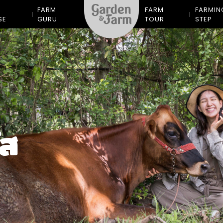
M
FARM
FARM
FARMIN
SE
GURU
TOUR
STEP
ัส