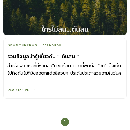
GYMNOSPERMS
การจัดสวน
รวมข้อมูลน่ารู้เกี่ยวกับ ” ต้นสน “
สำหรับพวกเราที่มีชีวิตอยู่ในเขตร้อน เวลาที่พูดถึง “สน” ก็จะนึก
ไปถึงต้นไม้ที่มีของตกแต่งสีสวยๆ ประดับประดาสวยงามในวันค
ริสตมาส หรือไม่ก็นึกถึงต้นไม้รูปทรงปิรามิด ยอดแหลมๆ ที่อยู่
ท่ามกลางหิมะขาวโพลน แต่ก็มีไม่น้อยที่อาจคิดไปถึงต้นไม้สูงๆ
READ MORE
ใบเป็นเส้นๆ คล้ายเข็มที่ปลูกเรียงรายอยู่ริมทะเล “สน” พรรณไม้
โบราณ ตามหลักฐานบันทึกไว้ว่า “สน” มีอายุอยู่ในช่วงต้นยุค
Permian หรือประมาณ 290-248 ล้านปี หรือก่อนที่ไม้ดอก
ชนิดต่างๆ จะถือกำเนิดขึ้นบนโลกนี้ โดยจัด”สน” ไว้ในกลุ่มพืช
1
Gymnosperms ซึ่งก็คือ พืชเมล็ดเปลือย หรือไม่มีสิ่งห่อหุ้มไข่