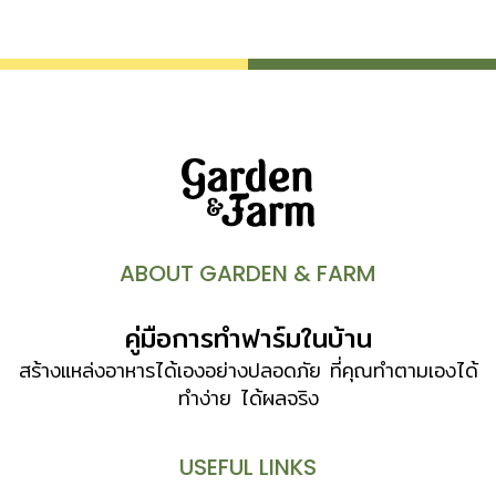
เมื่อเจริญเป็นเมล็ดจึงไม่มีเนื้อแบบผลไม้หรือพืชมีดอกอื่นๆ
(ยกเว้นสนสกุล Juniperus) “สน” เป็นไม้ยืนต้น มีอายุหลายปี
และเกือบทุกชนิดเขียวสดตลอดปี บางชนิดเปลี่ยนสีในหน้าหนาว มี
เพียงไม่กี่ชนิดที่ผลัดใบ ใบสนมีหลายแบบ บางชนิดลดรูปเป็นรูป
เข็ม (aristate) รูปลิ่ม (awl-shaped) หรือเป็นเกล็ด
(scale-like) และมีอายุยาวนาน บางชนิดติดอยู่บนต้นนาน 15-
20 ปี ช่อดอกมีลักษณะเป็นเกล็ดเรียงซ้อนกันเป็นรูปไข่ รูปรีหรือ
ค่อนข้างกลม เมล็ดอยู่ในซอกเกล็ดแต่ละอัน ช่อดอกเพศผู้กับเพศ
เมียอยู่แยกกัน แต่อาจอยู่บนต้นเดียวกันหรือแยกต้น เนื้อไม้สนมี
น้ำยาง เรียกว่า […]
ABOUT GARDEN & FARM
คู่มือการทำฟาร์มในบ้าน
สร้างแหล่งอาหารได้เองอย่างปลอดภัย ที่คุณทำตามเองได้
ทำง่าย ได้ผลจริง
USEFUL LINKS