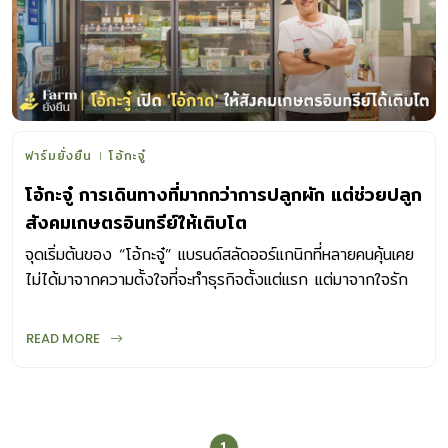
ฟาร์มยั่งยืน
โอ้กะจู๋
โอ้กะจู๋ การเดินทางที่มากกว่าการปลูกผัก แต่ช่วยปลูก
สังคมเกษตรอินทรีย์ให้เติบโต
จุดเริ่มต้นของ “โอ้กะจู๋” แบรนด์สลัดออร์แกนิกที่หลายคนคุ้นเคย
ไม่ได้มาจากความตั้งใจที่จะทำธุรกิจตั้งแต่แรก แต่มาจากใจรัก
และอุดมการณ์ในการทำเกษตรอินทรีย์ของผู้ก่อตั้ง คุณโจ้-จิรา
ยุทธ ภูวพูนผล หนึ่งในผู้ก่อตั้งโอ้กะจู๋ ได้พาเราย้อนกลับไปถึง
READ MORE
จุดกำเนิด แนวคิด และการเดินทางที่ไม่ใช่แค่ปลูกผัก แต่เป็นการ
ปลูกสังคมเกษตรอินทรีย์ให้เติบโตไปพร้อมกัน รวมถึงการบุกเบิก
ตลาดซูเปอร์ฟู้ดพื้นบ้านอย่าง “ไข่ผำ” จุดเริ่มต้นจากใจรัก สู่
รากฐานความยั่งยืนของโอ้กะจู๋ “หลักการอันดับแรกเลยก็คือ
1