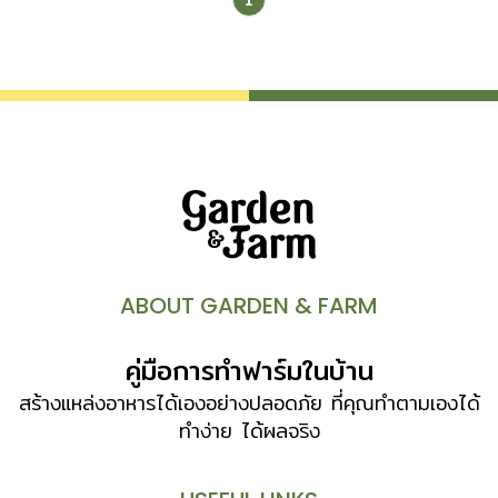
อย่างน้อยต้องมีใจรักแล้วก็ต้องมีอุดมการณ์พอสมควร” คุณโจ้
ย้ำถึงหัวใจสำคัญ เพราะการทำเกษตรอินทรีย์นั้นค่อนข้างยาก มี
ต้นทุนที่สูงกว่าปกติ และผลผลิตที่ได้ก็ไม่เป็นไปตามเป้าเสมอไป
สิ่งที่หลายคนมองว่าเป็นข้อจำกัดคือ ต้นทุนที่สูงกว่าการทำ
เกษตรทั่วไป ผลผลิตที่ได้อาจไม่เต็มเม็ดเต็มหน่วยเพราะโรคและ
แมลงเข้าทำลายได้ง่าย ทำให้บางครั้งผลผลิตที่ได้ไม่ถึงครึ่ง นั่น
หมายความว่าต้นทุนต่อหน่วยสูงนั่นเอง แต่สิ่งเหล่านี้ไม่ได้ทำลาย
ความตั้งใจของทีมผู้ก่อตั้งอย่างคุณโจ้ คุณอู๋ และคุณต้อง จน
กลายเป็นสิ่งที่ติดตัวพวกเขาทุกคนในฐานะคนทำเกษตรอินทรีย์ที่
ให้ความสำคัญกับการรักษาระบบนิเวศและลดผลกระทบต่อสิ่ง
แวดล้อมให้ได้น้อยที่สุด ซึ่งตรงกับแนวคิด ESG
ABOUT GARDEN & FARM
(Environmental, Social, and Governance) การทำ
เกษตรอินทรีย์ของโอ้กะจู๋สอดคล้องกับเรื่อง ESG โดยเฉพาะ
คู่มือการทำฟาร์มในบ้าน
ด้านธรรมาภิบาล (G) คุณโจ้ยืนยันว่า ด้วยความซื่อสัตย์ต่อคุณ
ลูกค้าก่อนเป็นพื้นฐาน และขยายผลไปสู่การมีธรรมาภิบาลกับทีม
สร้างแหล่งอาหารได้เองอย่างปลอดภัย ที่คุณทำตามเองได้
งานในองค์กร ลูกค้า รวมถึงการใส่ใจสิ่งแวดล้อมและสังคม
ทำง่าย ได้ผลจริง
ภายนอก เพราะหากภายในยังไม่โอเคก็ยากที่จะตั้งใจทำเรื่อง
ความยั่งยืนกับภายนอกอย่างแท้จริง ปลูกสังคมเกษตรอินทรีย์