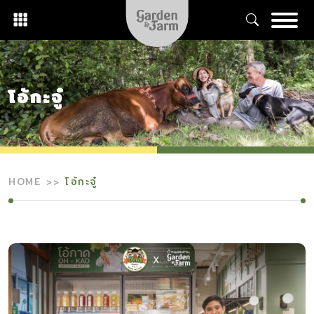
Skip
to
content
โอ้กะจู๋
HOME
โอ้กะจู๋