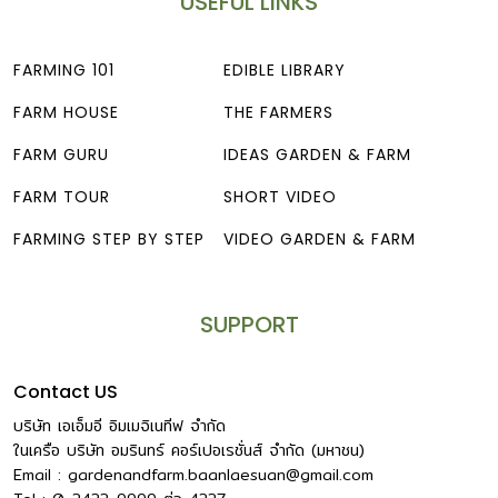
USEFUL LINKS
ก่อนหน้านี้โอ้กะจู๋ตั้งใจที่จะปลูกผักเองทั้งหมด ไม่รับผักจาก
ภายนอก เพราะกังวลเรื่องคุณภาพและผลกระทบต่อลูกค้า แต่
เมื่อธุรกิจเติบโตขึ้น และต้องการที่จะแบ่งปันโอกาส รวมถึง
FARMING 101
EDIBLE LIBRARY
ต้องการทำให้สังคมเกษตรอินทรีย์เติบโตยิ่งขึ้น จึงเป็นจุดเปลี่ยน
FARM HOUSE
THE FARMERS
สำคัญที่ทำให้พวกเขาเริ่มเปิดใจรับซื้อผลผลิตจากเกษตรกร
ภายนอก โอ้กะจู๋เริ่มต้นจากการสนับสนุนเกษตรกรกลุ่มเล็กๆ […]
FARM GURU
IDEAS GARDEN & FARM
FARM TOUR
SHORT VIDEO
FARMING STEP BY STEP
VIDEO GARDEN & FARM
SUPPORT
Contact US
บริษัท เอเอ็มอี อิมเมจิเนทีฟ จำกัด
ในเครือ บริษัท อมรินทร์ คอร์เปอเรชั่นส์ จำกัด (มหาชน)
Email :
gardenandfarm.baanlaesuan@gmail.com