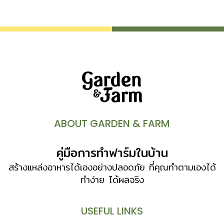
ลดการสูญเสียน้ำ ส่วนใหญ่มีสีเขียวเพื่อใช้สังเคราะห์แสง
ลักษณะต้นประกอบด้วย “ตุ่มหนาม” (areole) ซึ่งอาจเรียงต่อ
กันอยู่บนแนวซี่หรือสันสูงของต้นที่เรียกว่า สันต้น (rib) หรือ
เรียงอยู่บนเนินนูนที่เรียกว่า “เนินหนาม” (tubercles) ของต้น
ก็ได้ หนาม คือจุดเด่นของแคคตัส ซึ่งเกิดจากการเปลี่ยนใบให้
กลายเป็นหนาม เพื่อให้เหมาะกับสภาพอากาศที่ร้อนและแห้งแล้ง
ทำให้ต้นคายน้ำน้อยลง อยู่รอดและเจริญเติบโตต่อไปได้ หนาม
ของแคคตัสมีหลายแบบ หลายลักษณะ บางชนิดมีหนามแหลม
คล้ายเข็มเย็บผ้า บางชนิดปลายหนามงอคล้ายตะขอ บางชนิดเป็น
ขนนุ่ม สีสรรก็มีหลากหลาย เช่น ขาว เหลือง สีม แดง น้ำตาล
ABOUT GARDEN & FARM
ไปจนถึงดำ ซึ่งอาจเปลี่ยนสีไปตามอายุ สภาพอากาศและการ
เลี้ยงดู หนามจะขึ้นเรียงอยู่บนตุ่มหนาม […]
คู่มือการทำฟาร์มในบ้าน
สร้างแหล่งอาหารได้เองอย่างปลอดภัย ที่คุณทำตามเองได้
ทำง่าย ได้ผลจริง
USEFUL LINKS