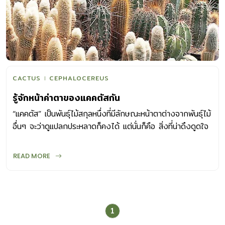
CACTUS
CEPHALOCEREUS
รู้จักหน้าค่าตาของแคคตัสกัน
“แคคตัส” เป็นพันธุ์ไม้สกุลหนึ่งที่มีลักษณะหน้าตาต่างจากพันธุ์ไม้
อื่นๆ จะว่าดูแปลกประหลาดก็คงได้ แต่นั่นก็คือ สิ่งที่น่าดึงดูดใจ
คนมากมายให้หลงใหล มาทำรู้จักหน้าตาของแคคตัสกัน ลำต้น
แคคตัสเป็นไม้อวบน้ำที่มีรูปทรงตันหลากหลาย ทั้งแบบทรงกลม
READ MORE
ทรงกระบอก ไปจนถึงสูงชะลูดคล้ายกระบอง มีทั้งที่ขึ้นเป็นต้น
เดียวโดดเดี่ยว ขึ้นรวมกันเป็นกลุ่ม หรือแตกกอ เส้นผ่า
ศูนย์กลางของลำต้นมีตั้งแต่เล็กไม่กี่เซนต์ ไปจนถึงใหญ่เป็น
เมตรๆ และอาจเป็นลำสูงใหญ่กว่า 20 เมตร หรือมีลักษณะเป็น
1
สายห้อยลง ผิวของลำต้นเป็นมันคล้ายเคลือบด้วยขี้ผึ้ง เพื่อช่วย