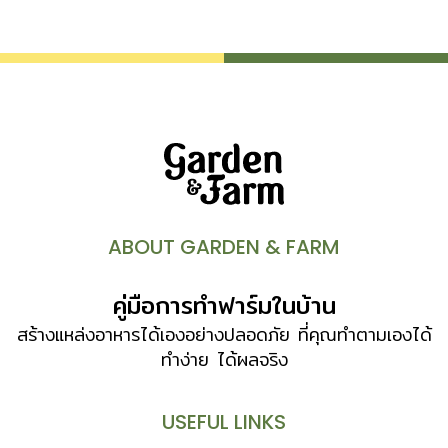
จากพืชชนิดอื่นๆ คือ มีลักษณะลำต้นหลากหลาย ทั้งรูปเหลี่ยม
ยาวชะลูด รูปกลม ทรงกระบอก ผิวภายนอกแข็งราวฉาบด้วยขี้
ผึ้ง มีหนามแหลม หรือตุ่มหนามขนาดเล็ก ใหญ่ ต่างกันไป
กำเนิดแคคตัส สันนิษฐานกันว่า ต้นตระกูลของแคคตัสเกิดขึ้นใน
ช่วงปลายยุค Mesozoic และช่วงตันยุค Tertiary (ยุค
วิวัฒนาการของพืชมีดอก) เชื่อกันว่า แคคตัสสมัยนั้นมีลำต้น
แตกกิ่งก้านสาขา ผลิใบ ออกดอกติดผลเหมือนต้นไม้ทั่วไป ต่อ
มาเมื่อสภาพแวดล้อมของโลกเปลี่ยนแปลงเป็นแห้งแล้ง แคคตัส
จึงต้องปรับสภาพตัวเองให้ดำรงอยู่ได้ โดยพัฒนาโครงสร้าง
ของลำต้นให้เก็บสะสมน้ำไว้ได้มากถึง 80-90 เปอร์เซนต์ ราก
ABOUT GARDEN & FARM
ไม่หยั่งลึกลงใต้ดินมากนัก เพื่อจับน้ำในอากาศได้ง่าย เปลี่ยนใบ
เป็นหนาม เพื่อพรางความร้อนของแสงอาทิตย์และลดการคายน้ำ
คู่มือการทำฟาร์มในบ้าน
แคคตัสส่วนใหญ่มีถิ่นกำเนิดแถบทะเลทรายในทวีปอเมริกาใต้ มี
บางชนิดเติบโตได้ดีในป่าร้อนชื้น […]
สร้างแหล่งอาหารได้เองอย่างปลอดภัย ที่คุณทำตามเองได้
ทำง่าย ได้ผลจริง
USEFUL LINKS