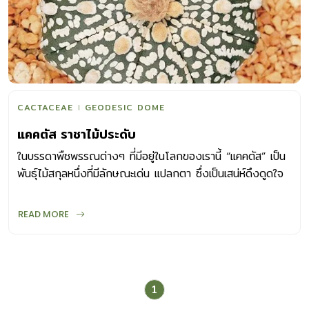
CACTACEAE
GEODESIC DOME
แคคตัส ราชาไม้ประดับ
ในบรรดาพืชพรรณต่างๆ ที่มีอยู่ในโลกของเรานี้ “แคคตัส” เป็น
พันธุ์ไม้สกุลหนึ่งที่มีลักษณะเด่น แปลกตา ซึ่งเป็นเสน่ห์ดึงดูดใจ
คนให้สนใจปลูกเลี้ยงแคคตัสกันมาเนิ่นนาน จวบจนปัจจุบัน “แค
คตัส” ก็ยังเป็นราชาแห่งไม้ประดับที่มีผู้นิยมปลูกเลี้ยงจำนวนมาก
READ MORE
เพราะปลูกและดูแลรักษาง่าย ทั้งมีรายงานว่า มีคุณสมบัติช่วย
ดูดซับรังสีจากจอคอมพิวเตอร์อีกด้วย มาค้นหาความน่า
อัศจรรย์ของ “แคคตัส” ที่กุมหัวใจของใครต่อใครไว้มากมายกัน
แคคตัสคืออะไร แคคตัสก็คือ ไม้อวบน้ำ (Succulent) ชนิดหนึ่ง
1
จัดอยู่ในวงศ์ CACTACEAE เป็นไม้ยืนต้นที่มีลักษณะพิเศษต่าง