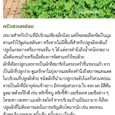
ครัวสวนหย่อม
เหมาะสำหรับบ้านที่มีบริเวณเพียงเล็กน้อย แต่ก็พอจะเลือกจัดเป็นมุม
สวนครัวไว้ดูเล่นเพลินตา หรือหากไม่มีพื้นที่สำหรับปลูกผักลงดินก็
ปลูกในกระถางหรือภาชนะอื่น ๆ ได้ แต่ควรคำนึงถึงน้ำหนักกระถาง
เมื่อต้องขนย้ายหรือเมื่อต้องการจัดสวนครัวใหม่ด้วย
ผักที่เลือกปลูกนอกจากเป็นผักที่สมาชิกในครอบครัวชื่นชอบแล้ว ควร
เป็นผักที่ปลูกง่าย ดูแลรักษาไม่ยุ่งยากและต้องคำนึงถึงสภาพแสงแดด
ในบริเวณที่ปลูกผักด้วย ชนิดผักที่นำมาปลูกประดับในครัวสวนหย่อม
ควรเป็นผักที่มีอายุค่อนข้างยาว มีทรงพุ่มสวยงาม ใบ ดอก ผล มีสีสัน
ฉูดฉาดด้วยก็ยิ่งดี เช่น พริกขี้หนู พริกชี้ฟ้า มะเขือเทศ มะเขือต่าง ๆ
โหระพา กะเพรา แมงลัก ตะไคร้ หากบริเวณบ้านมีร่มเงามาก ก็เลือก
ปลูกผักที่ไม่ต้องการแสงในการเจริญเติบโตมากนัก เช่น เตยหอม
ช้าพลู ขิง กระชาย ขมิ้นชัน ขมิ้นขาว เป็นต้น