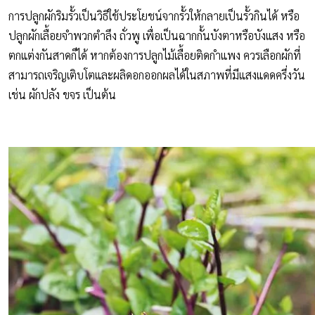
การปลูกผักริมรั้วเป็นวิธีใช้ประโยชน์จากรั้วให้กลายเป็นรั้วกินได้ หรือ
ปลูกผักเลื้อยจำพวกตำลึง ถั่วพู เพื่อเป็นฉากกั้นบังตาหรือบังแสง หรือ
ตกแต่งกันสาดก็ได้ หากต้องการปลูกไม้เลื้อยติดกำแพง ควรเลือกผักที่
สามารถเจริญเติบโตและผลิดอกออกผลได้ในสภาพที่มีแสงแดดครึ่งวัน
เช่น ผักปลัง ขจร เป็นต้น