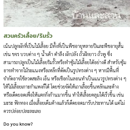
สวนครัวเลื้อย/ริมรั้ว
เน้นปลูกผักที่เป็นไม้เลื้อย มีทั้งที่เป็นพืชอายุหลายปีและพืชอายุสั้น
เช่น ขจร บวบต่าง ๆ น้ำเต้า ตำลึง ผักปลัง ถั่วฝักยาว ถั่วพู ซึ่ง
สามารถปลูกเป็นไม้เลื้อยริมรั้วหรือทำซุ้มไม้เลื้อยได้อย่างดี สำหรับซุ้ม
อาจทำจากไม้ระแนงหรือเหล็กที่ดัดเป็นรูปทรงต่าง ๆ หากมีพื้นที่
จำกัดอาจใช้ลวดสะลิง เอ็น หรือเชือกไนลอนทำเป็นแนวรูปทรงต่าง ๆ
ให้ไม้เลื้อยเกาะกำแพงก็ได้ โดยช่วยจัดให้เถาเลื้อยขึ้นหลักและค้าง
หรือเด็ดยอดเพื่อให้แตกกิ่งก้านมากขึ้น ทำให้เลื้อยคลุมได้เร็วขึ้น เช่น
มะระ ฟักทอง เมื่อเลื้อยเต็มค้างแล้วก็เด็ดยอดมารับประทานได้ แต่ไม่
ควรปล่อยปละละเลย
Do you know?