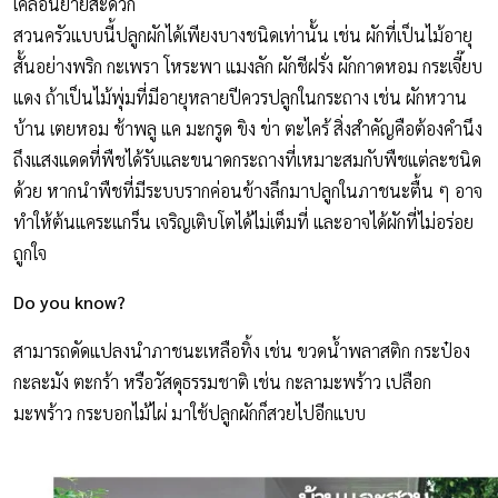
เคลื่อนย้ายสะดวก
สวนครัวแบบนี้ปลูกผักได้เพียงบางชนิดเท่านั้น เช่น ผักที่เป็นไม้อายุ
สั้นอย่างพริก กะเพรา โหระพา แมงลัก ผักชีฝรั่ง ผักกาดหอม กระเจี๊ยบ
แดง ถ้าเป็นไม้พุ่มที่มีอายุหลายปีควรปลูกในกระถาง เช่น ผักหวาน
บ้าน เตยหอม ช้าพลู แค มะกรูด ขิง ข่า ตะไคร้ สิ่งสำคัญคือต้องคำนึง
ถึงแสงแดดที่พืชได้รับและขนาดกระถางที่เหมาะสมกับพืชแต่ละชนิด
ด้วย หากนำพืชที่มีระบบรากค่อนข้างลึกมาปลูกในภาชนะตื้น ๆ อาจ
ทำให้ต้นแคระแกร็น เจริญเติบโตได้ไม่เต็มที่ และอาจได้ผักที่ไม่อร่อย
ถูกใจ
Do you know?
สามารถดัดแปลงนำภาชนะเหลือทิ้ง เช่น ขวดน้ำพลาสติก กระป๋อง
กะละมัง ตะกร้า หรือวัสดุธรรมชาติ เช่น กะลามะพร้าว เปลือก
มะพร้าว กระบอกไม้ไผ่ มาใช้ปลูกผักก็สวยไปอีกแบบ