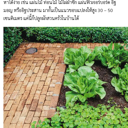
หาได้ง่าย เช่น แผ่นไม้ ท่อนไม้ ไม้ไผ่ฝ่าซีก แผ่นฟิวเจอร์บอร์ด อิฐ
มอญ หรืออิฐประสาน มากั้นเป็นแนวขอบแปลงให้สูง 30 – 50
เซนติเมตร แค่นี้ก็ปลูกผักสวนครัวในบ้านได้