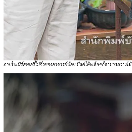
ภายในเนิร์สเซอรี่ไม้จิ๋วของอาจารย์น้อย มีแค่โต๊ะเล็กๆก็สามารถวางไม้จ