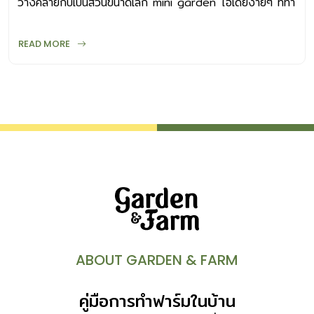
วางคล้ายกับเป็นสวนขนาดเล็ก mini garden ไอเดียง่ายๆ ที่ทำ
ทุกคนจะได้รับคือ “Local Experiences” เรียกว่าใครที่มาเยือน
ตามได้เองไม่ยุ่งยาก
จะต้องได้รับประสบการณ์ที่แตกต่างกลับไป และทั้งหมดเป็นต้น
READ MORE
กำเนิดของ วิลล่า วาริช รีสอร์ทเล็ก ๆ แห่งนี้ “ตอนที่บอก
ครอบครัวว่าจะทำโรงแรมเล็ก ๆ และทำที่นี่ให้เป็นแหล่งท่องเที่ยว
ครอบครัวก็คัดค้านครับ ไม่มีใครเชื่อว่าเราจะทำได้ มองไม่ออกว่า
จะไปทิศทางไหน แต่ผมก็ยืนยันที่จะทำ เพราะมองเห็นว่าทรัพยากร
ที่มีอยู่ในชุมชนนั้นเป็นจุดขายที่ไม่เหมือนที่อื่น […]
ABOUT GARDEN & FARM
คู่มือการทำฟาร์มในบ้าน