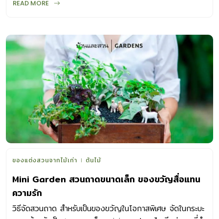
READ MORE
ระยะ บ้านแต่ละหลังตั้งอยู่ห่างกันอย่างสันโดษ ทำให้หมู่บ้านแห่ง
นี้ดูคล้ายกับซุกตัวอยู่อย่างเงียบ ๆ ภายใต้สวนบรรยากาศเขียว
ครึ้มขนาดใหญ่ ตัดผ่านด้วยถนนคอนกรีตเล็ก ๆ สองข้างทาง
เราจะได้ยินเสียงร้องของลิงกังสอดเเทรกสลับกับเสียงรถยนต์
เป็นระยะ บรรยากาศโดยรวมของชุมชนบ้านบางหมากจึงยังคง
ความเรียบง่ายเเละเนิบช้า เป็นเสน่ห์ให้คนเมืองหลวงโหยหา เเละ
อยาก(กลับ)มาสัมผัส เช่นเดียวกับ คุณคม ศรีราช อดีตวิศวกร
หนุ่มจากเมืองกรุงฯ ที่ย้อนกลับมายังที่นี่อีกครั้งในวัยสามสิบต้น
ๆ ซึ่งกำลังก้าวหน้าในหน้าที่การงานที่ร่ำเรียนมา ด้วยใจที่มอง
เห็นว่าบ้านเกิดของเขานั้นมีเสน่ห์ไม่ต่างจากถิ่นฐานอื่นที่เคยไปพบ
เห็นเเละท่องเที่ยว ไม่ใช่เรื่องเเปลกหากเราจะชื่นชมวัฒนธรรมเเละ
ธรรมชาติในดินเเดนอื่น เเต่จะมีสักกี่คนที่มองย้อนกลับมามองบ้าน
เกิดของตนเอง เเล้วพัฒนาให้ที่นั่นเกิดความพิเศษ เชื้อเชิญให้
ของแต่งสวนจากไม้เก่า
ต้นไม้
ผู้คนจากต่างถิ่นอยากเข้ามาสัมผัส เเละเก็บเกี่ยวประสบการณ์ที่น่า
Mini Garden สวนถาดขนาดเล็ก ของขวัญสื่อแทน
ประทับใจกลับไปดูบ้าง ดังนั้นเมื่อตั้งใจ “กลับบ้าน” ภารกิจแรก
ความรัก
ของวิศวกรหนุ่มผู้นี้ คือการเปลี่ยนสวนมะพร้าวบนที่ดินของ
ครอบครัวให้เป็นที่พักของนักท่องเที่ยว โดยมีจุดขายคือวิถีชีวิต
วิธีจัดสวนถาด สำหรับเป็นของขวัญในโอกาสพิเศษ จัดในกระบะ
เกษตรกรรมของคนในชุมชนบางหมาก พร้อมกับคำนิยามสั้น ๆ ที่