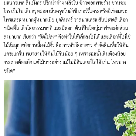
มะนาวเทศ ลิ้นมังกร ปริกน้ำค้าง หลิวใบ ข้าวตอกพระร่วง ชวนชม
ไกร เข็มโบ เล็บครุฑฝอย เล็บครุฑใบผักชี เชอร์รี่แคระหรือยี่เข่งแคระ
ไทรแคระ หมากผู้หมากเมีย มุจลินทร์ วาสนาแคระ สับปะรดสี เลือก
ชนิดที่ใบเล็กโดยธรรมชาติ และมีดอก ต้นที่ใบใหญ่มาทำจะย่อส่วน
ลงมายาก เรียกว่า
“รีดไม่ลง”
คือทำใบให้เล็กลงไม่ได้ และเลือกที่ไม่ใช่
ไม้ล้มลุก หลักการเลี้ยงไม้จิ๋ว คือ การจำกัดอาหาร จำกัดดินเพื่อให้ต้น
แคระแกร็น พยายามให้ต้นไม้กินน้อย ๆ เพราะฉะนั้นดินต้องน้อย
กระถางต้องเล็ก แต่ไม้บางอย่าง แม้ไม่มีดินเลยก็โตได้ เช่น ไทรบาง
ชนิด”