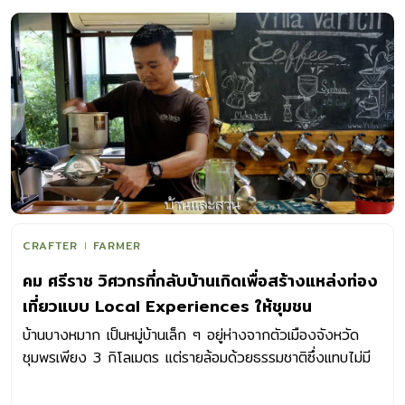
CRAFTER
FARMER
คม ศรีราช วิศวกรที่กลับบ้านเกิดเพื่อสร้างแหล่งท่อง
เที่ยวแบบ Local Experiences ให้ชุมชน
บ้านบางหมาก เป็นหมู่บ้านเล็ก ๆ อยู่ห่างจากตัวเมืองจังหวัด
ชุมพรเพียง 3 กิโลเมตร เเต่รายล้อมด้วยธรรมชาติซึ่งเเทบไม่มี
เค้าของชุมชนเมืองให้เราเห็นเลยสักนิด เงาต้นปาล์มเรียงรายเป็น
แถวยาวตลอดเเนวสวน กิ่งมะพร้าวโบกปลิวตามแรงลมพัดเป็น