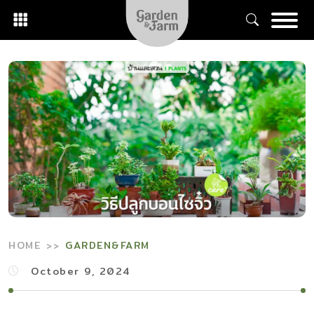
Skip
to
content
HOME
GARDEN&FARM
October 9, 2024