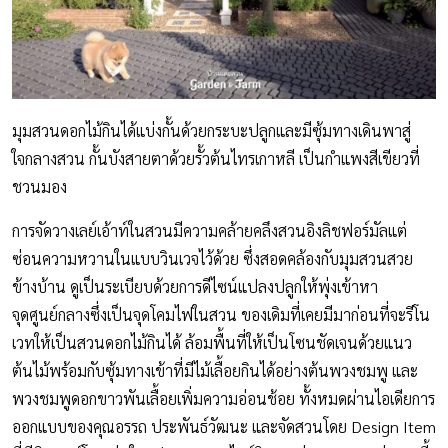
มุมสวนดอกไม้กินได้แบ่งกั้นด้วยกระบะปลูกและมีซุ้มทางเดินพาสู่
ใจกลางสวน กั้นบังสายตาด้วยรั้วต้นไทรเกาหลี เป็นกำแพงสีเขียวที่
ชวนมอง
การจัดวางเลย์เอ้าท์ในสวนมีความคล้ายคลึงสวนอิงลิชฟอร์มัลแต่
ซ่อนความหวานในแบบวินเวจไว้ด้วย ซึ่งสอดคล้องกับมุมสวนสวย
ข้างบ้าน ดูเป็นระเบียบด้วยการดีไซน์แปลงปลูกให้พุ่งเข้าหา
จุดศูนย์กลางซึ่งเป็นจุดโคมไฟในสวน ของเดิมที่เคยมีมาก่อนที่จะรีโน
เวทให้เป็นสวนดอกไม้กินได้ ล้อมพื้นที่ให้เป็นโซนชัดเจนด้วยแนว
ต้นไม้พร้อมกับซุ้มทางเข้าที่มีไม้เลื้อยกินได้อย่างต้นพวงชมพู และ
พวงชมพูดอกขาวพันเลื้อยเพิ่มความอ่อนช้อย ทั้งหมดผ่านไอเดียการ
ออกแบบของคุณอรรถ ประพันธ์วัฒนะ และจัดสวนโดย Design Item