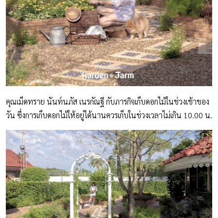
คุณเม็ดทราย นันท์นภัส เนรกัณฐี กับภารกิจเก็บดอกไม้ในช่วงเช้าของ
วัน ซึ่งการเก็บดอกไม้ให้อยู่ได้นานควรเก็บในช่วงเวลาไม่เกิน 10.00 น.