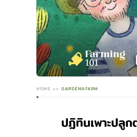
HOME
GARDEN&FARM
ปฏิทินเพาะปลู