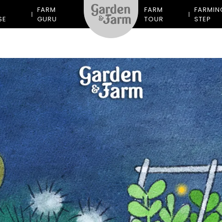
M
FARM
FARM
FARMIN
SE
GURU
TOUR
STEP