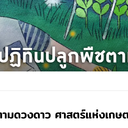
กตามดวงดาว ศาสตร์แห่งเกษต