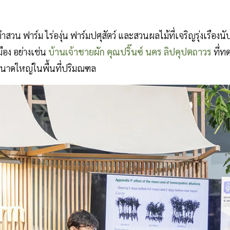
 ฟาร์ม ไร่องุ่น ฟาร์มปศุสัตว์ และสวนผลไม้ที่เจริญรุ่งเรืองน
ือง อย่างเช่น
บ้านเจ้าชายผัก คุณปริ๊นซ์ นคร ลิปคุปตถาวร
ที่ท
ขนาดใหญ่ในพื้นที่ปริมณฑล