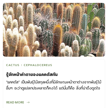
ต้องการวัสดุปลูกแตกต่างกัน การผสมวัสดุปลูกให้เหมาะสมจึง
เป็นเรื่องน่าสนุกสำหรับนักเล่นแคคตัส หากคุณต้องการเป็นนัก
เล่นแคคตัสตัวจริงก็ต้องหมั่นสังเกตลักษณะนิสัยของแคคตัสที่
ปลูก หาข้อมูลจากนักเล่นรุ่นพี่แล้วลองผสม แต่สำหรับมือใหม่ เรา
มีวัสดุปลูกมาแนะนำดังนี้ สูตรที่ 1 ดินร่วน 2 ส่วน ทรายหยาบ 3
ส่วน ถ่านป่น 1 ส่วน ใบไม้ผุหรือปุ๋ยหมัก 1 ส่วน สูตรที่ 2 ดิน
ร่วน 1 ส่วน ทรายหยาบ 1 ส่วน ถ่านป่น 1 ส่วน สูตรที่ 3 ดิน
ร่วน 1 ส่วน ทรายหยาบ 3 ส่วน ถ่านป่น 1 […]
CACTUS
CEPHALOCEREUS
รู้จักหน้าค่าตาของแคคตัสกัน
“แคคตัส” เป็นพันธุ์ไม้สกุลหนึ่งที่มีลักษณะหน้าตาต่างจากพันธุ์ไม้
อื่นๆ จะว่าดูแปลกประหลาดก็คงได้ แต่นั่นก็คือ สิ่งที่น่าดึงดูดใจ
คนมากมายให้หลงใหล มาทำรู้จักหน้าตาของแคคตัสกัน ลำต้น
แคคตัสเป็นไม้อวบน้ำที่มีรูปทรงตันหลากหลาย ทั้งแบบทรงกลม
READ MORE
ทรงกระบอก ไปจนถึงสูงชะลูดคล้ายกระบอง มีทั้งที่ขึ้นเป็นต้น