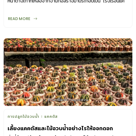
หน้าต่างเก่าที่เหลือจากงานก่อสร้างมาประกอบเป็น โรงเรือนแค
บางชนิดเติบโตได้ดีในป่าร้อนชื้น […]
คตัส หลังย่อม ผนัง ช่องเปิดต่าง ๆ
READ MORE
การปลูกไม้อวบน้ำ
แคคตัส
เลี้ยงแคคตัสและไม้อวบน้ำอย่างไรให้ออกดอก