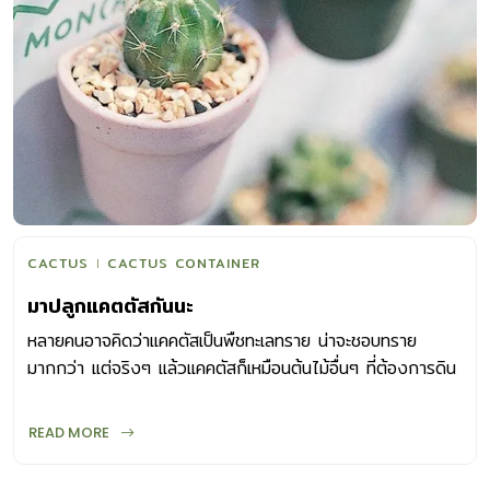
ฝนจึงทำสัปดาห์ละ 1-2 ครั้ง ส่วนในฤดูหนาวก็ให้ลดลง พอถึง
ช่วงฤดูร้อนจึงค่อยให้น้ำมากขึ้น การลดปริมาณน้ำในช่วงที่แค
คตัสพักตัวจะช่วยให้ต้นผลิดอกได้ ดังนั้นเมื่อซื้อแคคตัสแล้วก็
ควรถามคนขายว่า ต้นจะพักตัวและออกดอกช่วงไหน จะได้งดให้
น้ำในช่วงนั้น รดน้ำอย่างไรให้ถูกวิธี การรดน้ำแคคตัสหรือต้น
ไม้อื่นๆ มีหลักพิจารณาคือ – สถานที่ตั้งกระถางหรือสถานที่ปลูก
ให้ดูว่าสถานที่นั้นได้รับแสงมากหรือน้อย ในกรณีที่แดดจัด น้ำใน
ดินหรือวัสดุปลูกจะระเหยได้เร็ว อาจทำให้ต้องรดน้ำบ่อยกว่า
บริเวณที่ร่มรำไรหรือต้นที่เลี้ยงไว้ในบ้าน ประเมินกันว่า ต้นไม้หรือ
แคตตัสที่ตั้งในในบ้าน น้ำจะระเหยหมดภายใน 5-7 วัน แต่ถ้าตั้ง
CACTUS
CACTUS CONTAINER
ไว้นอกอาคารจะระเหยหมดใน 2-3 วัน –ความโปร่งร่วนของดิน
มาปลูกแคตตัสกันนะ
หรือวัสดุปลูก ดินที่โปร่ง ร่วนซุยจะระบายน้ำได้ดีกว่าดินที่เหนียว
หรืออัดแน่นอยู่ในกระถาง –ขนาดของกระถางหรือภาชนะปลูก
หลายคนอาจคิดว่าแคคตัสเป็นพืชทะเลทราย น่าจะชอบทราย
ถ้ากระถางใหญ่ใส่ดินหรือวัสดุปลูกมากจะอุ้มความชื้นไว้นานกว่า
มากกว่า แต่จริงๆ แล้วแคคตัสก็เหมือนต้นไม้อื่นๆ ที่ต้องการดิน
ภาชนะเล็กๆ –ชนิดของภาชนะหรือกระถาง มีผลต่อการรดน้ำ
หรือวัสดุปลูกที่เหมาะสม นั่นคือ ร่วนซุย โปร่ง เพื่อให้รากแผ่
กระถางดินเผาจะระบายน้ำและอากาศได้ดีกว่า วัสดุปลูกอาจแห้ง
ขยาย ต้นจะได้เจริญเติบโต นอกจากนี้ก็ควรระบายน้ำดี ไม่อุ้ม
READ MORE
เร็วกว่ากระถางพลาสติก รดน้ำเมื่อไรดี -ควรรดในช่วงเช้า […]
ความชื้นไว้จนชื้นแฉะตลอดเวลา เพราะรากของต้นไม้ก็ต้องการ
อากาศเพื่อหายใจด้วยเช่นกัน วัสดุปลูกที่ใช่ แคคตัสแต่ละชนิด