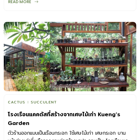
READ MORE
เพราะปลูกและดูแลรักษาง่าย ทั้งมีรายงานว่า มีคุณสมบัติช่วย
ดูดซับรังสีจากจอคอมพิวเตอร์อีกด้วย มาค้นหาความน่า
อัศจรรย์ของ “แคคตัส” ที่กุมหัวใจของใครต่อใครไว้มากมายกัน
แคคตัสคืออะไร แคคตัสก็คือ ไม้อวบน้ำ (Succulent) ชนิดหนึ่ง
จัดอยู่ในวงศ์ CACTACEAE เป็นไม้ยืนต้นที่มีลักษณะพิเศษต่าง
จากพืชชนิดอื่นๆ คือ มีลักษณะลำต้นหลากหลาย ทั้งรูปเหลี่ยม
ยาวชะลูด รูปกลม ทรงกระบอก ผิวภายนอกแข็งราวฉาบด้วยขี้
ผึ้ง มีหนามแหลม หรือตุ่มหนามขนาดเล็ก ใหญ่ ต่างกันไป
กำเนิดแคคตัส สันนิษฐานกันว่า ต้นตระกูลของแคคตัสเกิดขึ้นใน
ช่วงปลายยุค Mesozoic และช่วงตันยุค Tertiary (ยุค
วิวัฒนาการของพืชมีดอก) เชื่อกันว่า แคคตัสสมัยนั้นมีลำต้น
แตกกิ่งก้านสาขา ผลิใบ ออกดอกติดผลเหมือนต้นไม้ทั่วไป ต่อ
มาเมื่อสภาพแวดล้อมของโลกเปลี่ยนแปลงเป็นแห้งแล้ง แคคตัส
CACTUS
SUCCULENT
จึงต้องปรับสภาพตัวเองให้ดำรงอยู่ได้ โดยพัฒนาโครงสร้าง
โรงเรือนแคคตัสที่สร้างจากเศษไม้เก่า Kueng’s
ของลำต้นให้เก็บสะสมน้ำไว้ได้มากถึง 80-90 เปอร์เซนต์ ราก
Garden
ไม่หยั่งลึกลงใต้ดินมากนัก เพื่อจับน้ำในอากาศได้ง่าย เปลี่ยนใบ
เป็นหนาม เพื่อพรางความร้อนของแสงอาทิตย์และลดการคายน้ำ
ตัวร้านออกแบบเป็นเรือนกระจก ใช้เศษไม้เก่า เศษกระจก บาน
แคคตัสส่วนใหญ่มีถิ่นกำเนิดแถบทะเลทรายในทวีปอเมริกาใต้ มี