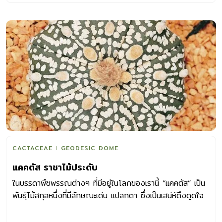
เดียวโดดเดี่ยว ขึ้นรวมกันเป็นกลุ่ม หรือแตกกอ เส้นผ่า
ศูนย์กลางของลำต้นมีตั้งแต่เล็กไม่กี่เซนต์ ไปจนถึงใหญ่เป็น
เมตรๆ และอาจเป็นลำสูงใหญ่กว่า 20 เมตร หรือมีลักษณะเป็น
สายห้อยลง ผิวของลำต้นเป็นมันคล้ายเคลือบด้วยขี้ผึ้ง เพื่อช่วย
ลดการสูญเสียน้ำ ส่วนใหญ่มีสีเขียวเพื่อใช้สังเคราะห์แสง
ลักษณะต้นประกอบด้วย “ตุ่มหนาม” (areole) ซึ่งอาจเรียงต่อ
กันอยู่บนแนวซี่หรือสันสูงของต้นที่เรียกว่า สันต้น (rib) หรือ
เรียงอยู่บนเนินนูนที่เรียกว่า “เนินหนาม” (tubercles) ของต้น
ก็ได้ หนาม คือจุดเด่นของแคคตัส ซึ่งเกิดจากการเปลี่ยนใบให้
กลายเป็นหนาม เพื่อให้เหมาะกับสภาพอากาศที่ร้อนและแห้งแล้ง
ทำให้ต้นคายน้ำน้อยลง อยู่รอดและเจริญเติบโตต่อไปได้ หนาม
ของแคคตัสมีหลายแบบ หลายลักษณะ บางชนิดมีหนามแหลม
CACTACEAE
GEODESIC DOME
คล้ายเข็มเย็บผ้า บางชนิดปลายหนามงอคล้ายตะขอ บางชนิดเป็น
แคคตัส ราชาไม้ประดับ
ขนนุ่ม สีสรรก็มีหลากหลาย เช่น ขาว เหลือง สีม แดง น้ำตาล
ไปจนถึงดำ ซึ่งอาจเปลี่ยนสีไปตามอายุ สภาพอากาศและการ
ในบรรดาพืชพรรณต่างๆ ที่มีอยู่ในโลกของเรานี้ “แคคตัส” เป็น
เลี้ยงดู หนามจะขึ้นเรียงอยู่บนตุ่มหนาม […]
พันธุ์ไม้สกุลหนึ่งที่มีลักษณะเด่น แปลกตา ซึ่งเป็นเสน่ห์ดึงดูดใจ
คนให้สนใจปลูกเลี้ยงแคคตัสกันมาเนิ่นนาน จวบจนปัจจุบัน “แค
คตัส” ก็ยังเป็นราชาแห่งไม้ประดับที่มีผู้นิยมปลูกเลี้ยงจำนวนมาก