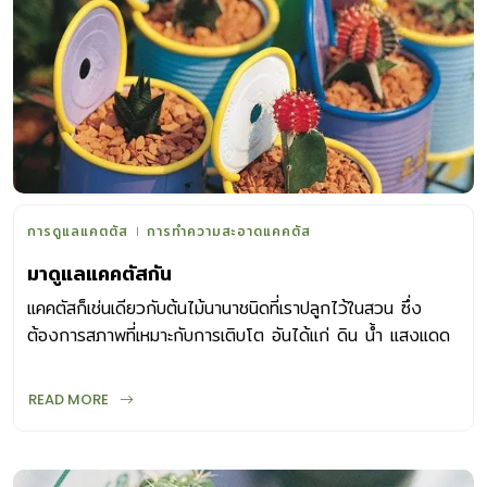
การดูแลแคตตัส
การทำความสะอาดแคคตัส
มาดูแลแคคตัสกัน
แคคตัสก็เช่นเดียวกับต้นไม้นานาชนิดที่เราปลูกไว้ในสวน ซึ่ง
ต้องการสภาพที่เหมาะกับการเติบโต อันได้แก่ ดิน น้ำ แสงแดด
น้ำ แม้แคคตัสจะทนแล้งได้ดี นานๆ รดน้ำทีก็ยังเติบโตได้ แต่
ปัญหาที่เรามักพบบ่อยๆ ในหมู่นักเล่นแคคตัสหน้าใหม่ก็คือ ให้น้ำ
READ MORE
มากเกินไป ตามปกติแคตตัสต้องการน้ำเฉพาะในช่วงที่กำลัง
เติบโต ซึ่งก็คือช่วงฤดูฝนที่มีความชื้นสูง ส่วนช่วงฤดูหนาวเป็น
ช่วงพักตัว แคคตัสจะต้องการน้ำน้อยมาก ดังนั้นการรดน้ำในฤดู