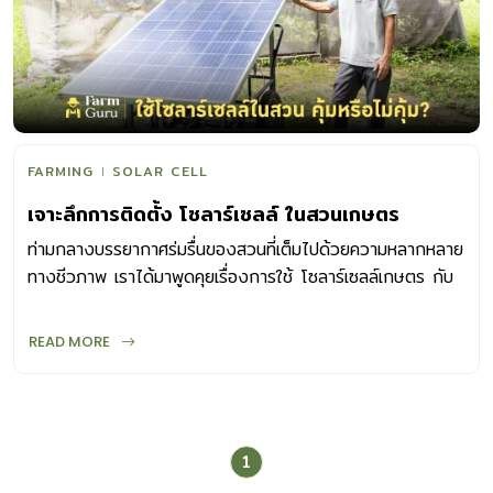
FARMING
SOLAR CELL
เจาะลึกการติดตั้ง โซลาร์เซลล์ ในสวนเกษตร
ท่ามกลางบรรยากาศร่มรื่นของสวนที่เต็มไปด้วยความหลากหลาย
ทางชีวภาพ เราได้มาพูดคุยเรื่องการใช้ โซลาร์เซลล์เกษตร กับ
อ.คมสัน หุตะแพทย์ ณ ชุมชนนิเวศสันติวนา ศูนย์การเรียนรู้ด้าน
การเกษตรเชิงผสมผสาน พื้นที่ของการพึ่งพาตนเองด้านอาหาร
READ MORE
และพลังงาน ในยุคที่ต้นทุนพลังงานพุ่งสูงและปัญหาสิ่งแวดล้อม
เป็นเรื่องใกล้ตัว การลงทุนในพลังงานแสงอาทิตย์นี้คุ้มค่าจริง
หรือ? และต้องพิจารณาจากปัจจัยอะไรบ้าง? อ.คมสัน จะมา
ไขข้อข้องใจให้เราอย่างหมดเปลือก ทำไมโซลาร์เซลล์จึงสำคัญ
1
ต่อการเกษตร “พลังงานคือหัวใจของการเกษตร”