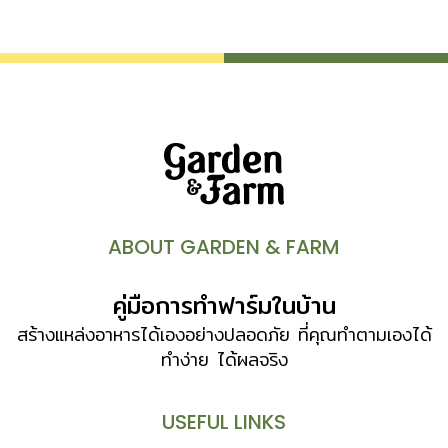
อาจารย์ย้ำ พร้อมชี้ว่าการใช้โซลาร์เซลล์ช่วยให้เกษตรกรสามารถ
ลดต้นทุนด้านพลังงานได้อย่างมหาศาล ทั้งค่าไฟฟ้าที่ต่อจากการ
ไฟฟ้าและการใช้น้ำมันกับเครื่องยนต์ต่างๆ นอกจากนี้ การหันมา
ใช้พลังงานทางเลือกยังช่วย ลดปัญหาโลกร้อน ซึ่งส่งผลกระทบ
โดยตรงต่อภาคการเกษตรจากความผันผวนของสภาพอากาศ
อีกหนึ่งปัจจัยสำคัญที่ทำให้โซลาร์เซลล์มีบทบาทมากขึ้นในปัจจุบัน
คือ ราคาที่ถูกลงอย่างมีนัยสำคัญ เมื่อเทียบกับสิบกว่าปีก่อน
จากที่เคยมีราคาสูงถึง 200-300 บาทต่อวัตต์ ปัจจุบันลดลง
เหลือเพียง 5 บาทต่อวัตต์ ทำให้เกษตรกรเข้าถึงพลังงานนี้ได้
ง่ายขึ้น อ.คมสันเริ่มต้นด้วยการชี้ให้เห็นว่าภาคการเกษตรมีการใช้
ABOUT GARDEN & FARM
พลังงานมหาศาล โดยเฉพาะ น้ำ ซึ่งต้องอาศัยการปั๊มขึ้นลง
ตลอดเวลา ยังไม่นับเครื่องมือเครื่องจักรอื่นๆ เช่น พัดลมในโรง
คู่มือการทำฟาร์มในบ้าน
เรือน ระบบให้ออกซิเจนในบ่อเลี้ยงสัตว์น้ำ ระบบเพิ่มความชื้นใน
โรงเห็ด หรือแม้แต่เครื่องตัดหญ้าและเครื่องผสมดินที่กำลัง
สร้างแหล่งอาหารได้เองอย่างปลอดภัย ที่คุณทำตามเองได้
เปลี่ยนมาใช้ไฟฟ้ามากขึ้น ก่อนลงทุนต้องรู้อะไรบ้าง? คำถาม
ทำง่าย ได้ผลจริง
แรกๆ ที่เกษตรกรมักถามคือ ต้องใช้กี่แผง? อ.คมสันอธิบายว่า
สิ่งสำคัญคือต้องเริ่มต้นจากความต้องการของผู้ใช้งาน
USEFUL LINKS
เกษตรกรควรเริ่มจากการรู้ว่าตัวเองต้องการน้ำปริมาณเท่าไร