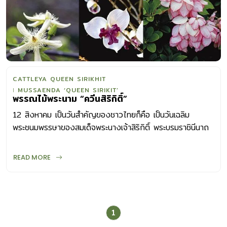
CATTLEYA QUEEN SIRIKHIT
MUSSAENDA ‘QUEEN SIRIKIT’
พรรณไม้พระนาม “ควีนสิริกิติ์”
12 สิงหาคม เป็นวันสำคัญของชาวไทยก็คือ เป็นวันเฉลิม
พระชนมพรรษาของสมเด็จพระนางเจ้าสิริกิติ์ พระบรมราชินีนาถ
และ “วันแม่แห่งชาติ” เพื่อเป็นการเฉลิมพระเกียรติ์ให้คนไทยและ
คนทั้งโลกได้ตระหนักถึงพระราชกรณียกิจอันมากมาย และปลุก
READ MORE
จิตสำนึกให้คนหันมาอนุรักษ์ทรัพยกรธรรมชาติ ในวงการ
พฤกษศาสตร์จึงทูลเกล้าฯขอพระราชทานพระนามมาตั้งเป็นชื่อ
วิทยาศาสตร์ในส่วนของคำระบุชนิด (Species Epithet) ให้กับ
พันธุ์ไม้ที่ค้นพบใหม่ รวมถึงตั้งเป็นชื่อพันธุ์ไม้ที่ปรับปรุงพันธุ์ขึ้น
1
ใหม่ มาดูกันว่า มีพรรณไม้ใดบ้างที่ตั้งตามพระนามของสมเด็จ