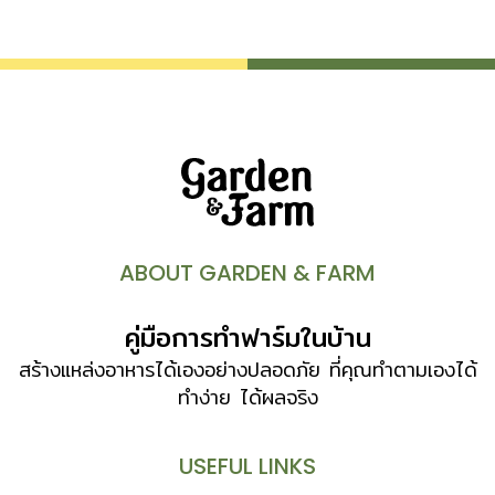
พระนางเจ้าสิริกิติ์ พระบรมราชินีนาถ คัทลียาควีนสิริกิติ์
Cattleya ‘Queen Sirikhit’ ลูกผสมระหว่าง Cattleya Bow
Bells กับ C.o’brieniana var. alba โดย Peter
McKenzie Black จากบริษัท Black & Flory เป็นผู้ขอ
พระราชทานพระนามสมเด็จพระนางเจ้าสิริกิติ์พระบรมราชินีนาถ
และจดทะเบียนตั้งชื่อพันธุ์เมื่อวันที่ 2 มกราคม พ.ศ. 2501 เป็น
กล้วยไม้ที่ได้รับรางวัลชนะเลิศในงานประกวดของสมาคมพืชสวน
อังกฤษและเป็นดอกไม้ที่สมเด็จพระบรมราชินีนาถพระราชทานให้
เป็นดอกไม้ประจำวันสตรีไทย ดอนญ่าควีนสิริกิติ์
Mussaenda ‘Queen Sirikit’ ลูกผสมระหว่าง Mussaenda
ABOUT GARDEN & FARM
‘Dona Luz’ กับ M. philippica […]
คู่มือการทำฟาร์มในบ้าน
สร้างแหล่งอาหารได้เองอย่างปลอดภัย ที่คุณทำตามเองได้
ทำง่าย ได้ผลจริง
USEFUL LINKS