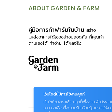
ที่ตั้งตามพระนามของสมเด็จพระนางเจ้าสิ
ABOUT GARDEN & FARM
ริกิติ์ พระบรมราชินีนาถ คัทลียาควีนสิริกิติ์
Cattleya ‘Queen Sirikhit’ ลูกผสม
ระหว่าง Cattleya Bow Bells กับ
คู่มือการทำฟาร์มในบ้าน
สร้าง
C.o’brieniana var. alba โดย Peter
แหล่งอาหารได้เองอย่างปลอดภัย ที่คุณทำ
ตามเองได้ ทำง่าย ได้ผลจริง
McKenzie Black จากบริษัท Black &
Flory เป็นผู้ขอพระราชทานพระนามสมเด็จ
พระนางเจ้าสิริกิติ์พระบรมราชินีนาถและจด
ทะเบียนตั้งชื่อพันธุ์เมื่อวันที่ 2 มกราคม
พ.ศ. 2501 เป็นกล้วยไม้ที่ได้รับรางวัลชนะ
เลิศในงานประกวดของสมาคมพืชสวน
อังกฤษและเป็นดอกไม้ที่สมเด็จพระบรม
เว็บไซต์นี้มีการใช้งานคุกกี้
ราชินีนาถพระราชทานให้เป็นดอกไม้ประจำ
เว็บไซต์ของเราใช้งานคุกกี้เพื่อช่วยเพิ่มประส
วันสตรีไทย ดอนญ่าควีนสิริกิติ์
สามารถเลือกที่จะยอมรับหรือปฏิเสธการใช้งานคุก
Mussaenda ‘Queen Sirikit’ ลูกผสม