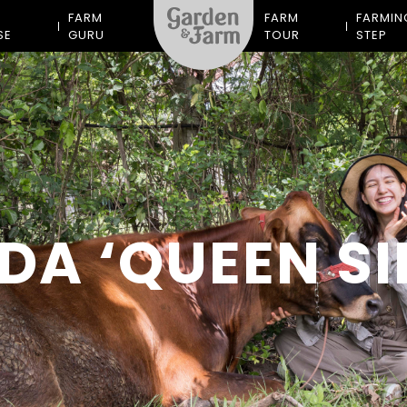
M
FARM
FARM
FARMIN
SE
GURU
TOUR
STEP
A ‘QUEEN SIR