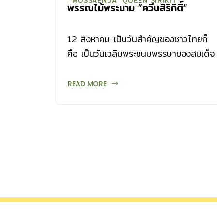
MUSSAENDA ‘QUEEN SIRIKIT’
พรรณไม้พระนาม “ควีนสิริกิติ์”
12 สิงหาคม เป็นวันสำคัญของชาวไทยก็
คือ เป็นวันเฉลิมพระชนมพรรษาของสมเด็จ
พระนางเจ้าสิริกิติ์ พระบรมราชินีนาถ และ
“วันแม่แห่งชาติ” เพื่อเป็นการเฉลิมพระ
READ MORE
เกียรติ์ให้คนไทยและคนทั้งโลกได้ตระหนัก
ถึงพระราชกรณียกิจอันมากมาย และปลุก
จิตสำนึกให้คนหันมาอนุรักษ์ทรัพยกร
ธรรมชาติ ในวงการพฤกษศาสตร์จึง
ทูลเกล้าฯขอพระราชทานพระนามมาตั้งเป็น
ชื่อวิทยาศาสตร์ในส่วนของคำระบุชนิด
(Species Epithet) ให้กับพันธุ์ไม้ที่ค้น
พบใหม่ รวมถึงตั้งเป็นชื่อพันธุ์ไม้ที่ปรับปรุง
พันธุ์ขึ้นใหม่ มาดูกันว่า มีพรรณไม้ใดบ้าง