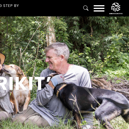
G STEP BY
IKIT’