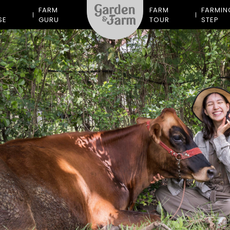
M
FARM
FARM
FARMIN
SE
GURU
TOUR
STEP