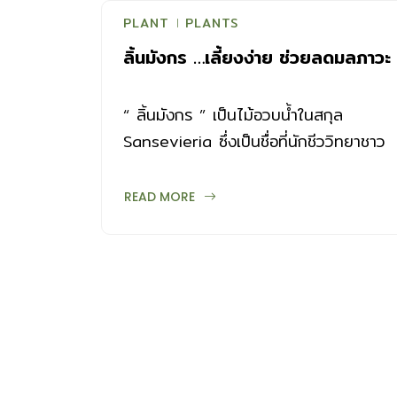
PLANT
PLANTS
ลิ้นมังกร …เลี้ยงง่าย ช่วยลดมลภาวะ
“ ลิ้นมังกร ” เป็นไม้อวบน้ำในสกุล
Sansevieria ซึ่งเป็นชื่อที่นักชีววิทยาชาว
อิตาลี Vincenzo Petagna ตั้งขึ้นเพื่อ
เป็นเกียรติแก่ผู้อุปถัมถ์ของเขาคือท่านเคา
READ MORE
นต์