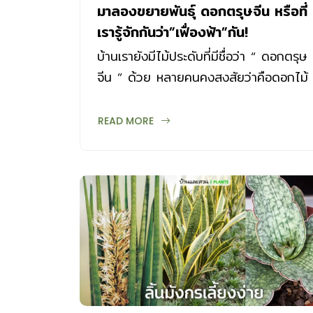
มาลองขยายพันธุ์ ดอกตรุษจีน หรือที่
เรารู้จักกันว่า”เฟื่องฟ้า”กัน!
บ้านเรายังมีไม้ประดับที่มีชื่อว่า “ ดอกตรุษ
จีน ” ด้วย หลายคนคงสงสัยว่าคือดอกไม้
ชนิดไหน คำตอบคือ ดอกตรุษจีน คือดอก
เฟื่องฟ้า หรือมีอีกชื่อว่าดอกกระดาษนั่นเอง
READ MORE