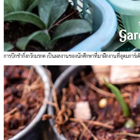
การปักชำกิ่งกวักมรกต เป็นผลงานของนักศึกษาที่มาฝึกงานที่อุดมการ์เด