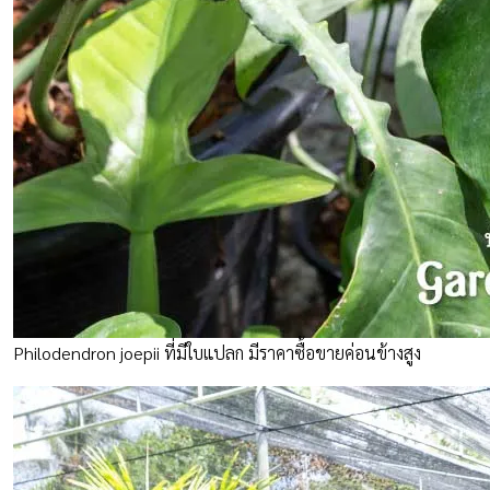
Philodendron joepii ที่มีใบแปลก มีราคาซื้อขายค่อนข้างสูง