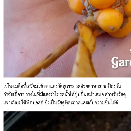
2.โรยเมล็ดที่เตรียมไว้ลงบนลงวัสดุเพาะ รดด้วยสารละลายป้องกัน
กำจัดเชื้อรา วางในที่มีแสงรำไร รดน้ำให้ชุ่มชื้นสม่ำเสมอ สำหรับวัสดุ
เพาะนิยมใช้พีตมอสส์ ซึ่งเป็นวัสดุที่สะอาดและเก็บความชื้นได้ดี