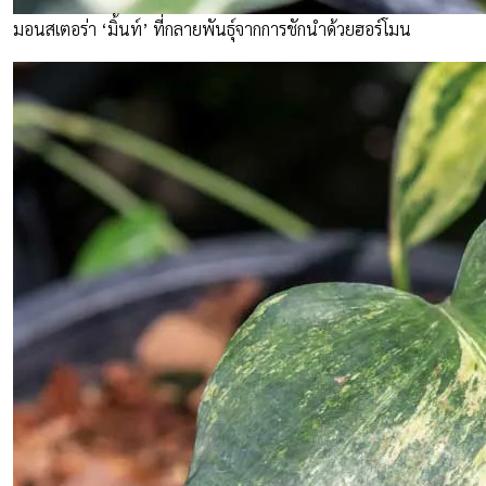
มอนสเตอร่า ‘มิ้นท์’ ที่กลายพันธุ์จากการชักนำด้วยฮอร์โมน