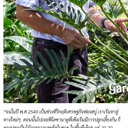
“จนในปี พ.ศ.2540 เป็นช่วงที่วิกฤติเศรษฐกิจฟองสบู่ เราเริ่มหาลู่
ทางใหม่ๆ ตอนนั้นไปเจอฟิโลซานาดูที่เพิ่งเริ่มมีการปลูกเลี้ยงกัน ก็
ลองปลูกเป็นไม้กระถางและตัดใบขาย ในพื้นที่เล็กๆ แค่ 20-30