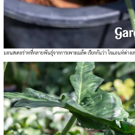
มอนสเตอร่าทที่กลายพันธุ์จากการเพาะเมล็ด เรียกกันว่า ไจแอนท์ด่างเ