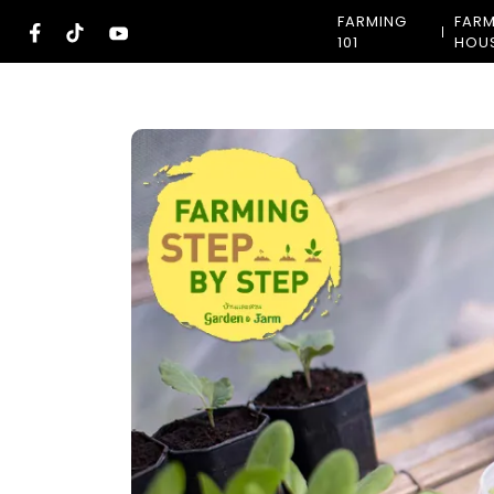
Skip
FARMING
FAR
to
101
HOU
content