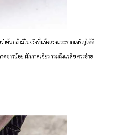
ต้นกล้ามีใบจริงที่แข็งแรงและรากเจริญได้ดี
กกาดขาวน้อย ผักกาดเขียว รวมถึงแรดิช ควรย้าย