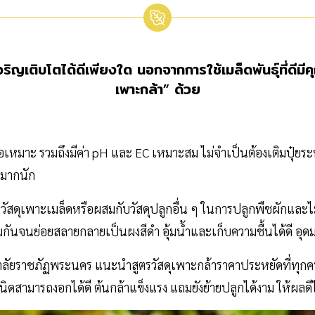
ญเติบโตได้ดีเพียงใด นอกจากการใช้เมล็ดพันธุ์ที่ดีมีคุ
เพาะกล้า” ด้วย
้นพอเหมาะ รวมถึงมีค่า pH และ EC เหมาะสม ไม่จำเป็นต้องเติมปุ๋ยร
รมากนัก
ัสดุเพาะเมล็ดหรือผสมกับวัสดุปลูกอื่น ๆ ในการปลูกพืชผักและไม้
จนย่อยสลายกลายเป็นผงสีดำ อุ้มน้ำและเก็บความชื้นได้ดี อุดมไ
ัยราชภัฏพระนคร แนะนำสูตรวัสดุเพาะกล้าราคาประหยัดที่ทุกคน
ิดสามารถงอกได้ดี ต้นกล้าแข็งแรง แถมยังย้ายปลูกได้งาม ให้ผลดี