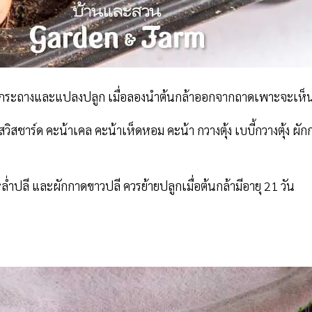
งกระถางและแปลงปลูก เมื่อลองนำต้นกล้าออกจากถาดเพาะจะเห็นว่า
วิสชาร์ด คะน้าเคล คะน้าเห็ดหอม คะน้า กวางตุ้ง เบบี้กวางตุ้ง ผั
่ำปลี และผักกาดขาวปลี ควรย้ายปลูกเมื่อต้นกล้ามีอายุ 21 วัน