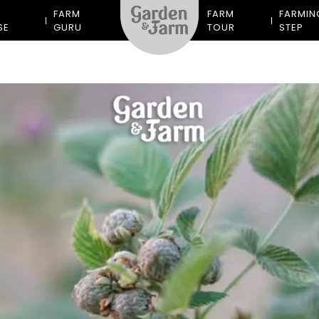
M
FARM
FARM
FARMIN
SE
GURU
TOUR
STEP