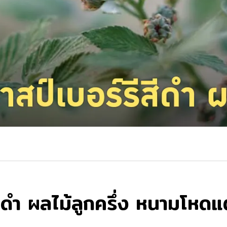
สีดำ ผลไม้ลูกครึ่ง หนามโหดแต