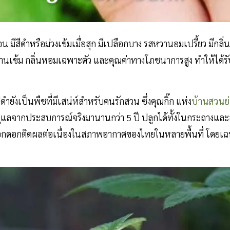
น มีสีดำหรือม่วงเข้มเมื่อสุก มีเปลือกบาง รสหวานอมเปรี้ยว มีกล
นเข้ม กลิ่นหอมเฉพาะตัว และคุณค่าทางโภชนาการสูง ทำให้ได้รับควา
ยังเป็นพืชที่มีเสน่ห์สำหรับคนรักสวน ซึ่งคุณกิ๊ก แห่ง
บ้านสวนย่
ดูแลจากประสบการณ์จริงมานานกว่า 5 ปี ปลูกได้ทั้งในกระถางและลง
อกดอกติดผลต่อเนื่องในสภาพอากาศของไทยในหลายพื้นที่ โดยเฉพาะพ