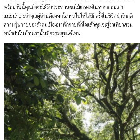
พร้อมกันนี้คุณยังจะได้รับประทานผลไม้เกรดเอในราคาย่อมเยา
แนะนำเลยว่าคุณผู้อ่านต้องหาโอกาสไปให้ได้สักครั้งในชีวิตฝ่าวิกฤติ
ความวุ่นวายของสังคมเมืองมาพักกายพักใจแล้วคุณจะรู้ว่าเที่ยวสวน
หน้าฝนในบ้านเรานั้นมีความสุขแค่ไหน
ผลไม้เมืองจันท์