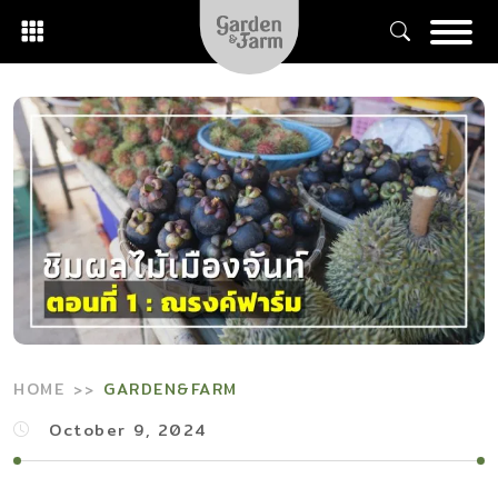
Skip
to
content
HOME
GARDEN&FARM
October 9, 2024