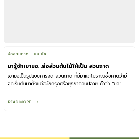
จัดสวนถาด
บอนไซ
มารู้จักเขามอ…ย่อส่วนต้นไม้ให้เป็น สวนถาด
เขามอเป็นรูปแบบการจัด สวนถาด ที่มีมาแต่โบราณซึ่งคาดว่ามี
จุดเริ่มต้นมาตั้งแต่สมัยกรุงศรีอยุธยาตอนปลาย คำว่า “มอ”
คาดว่าแผลงมาจากภาษาเขมรว่า “ถมอ” ...
READ MORE