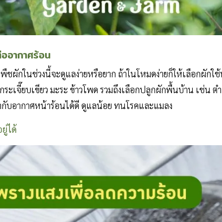
นต่ออากาศร้อน
ืชผักในช่วงนี้จะดูแลง่ายหรือยาก ถ้าในโหมดง่ายก็ให้เลือกผักใช
จี๊ยบเขียว มะระ ข้าวโพด รวมถึงเลือกปลูกผักพื้นบ้าน เช่น ตำลึ
เข้ากับอากาศหน้าร้อนได้ดี ดูแลน้อย ทนโรคและแมลง
ู่ได้