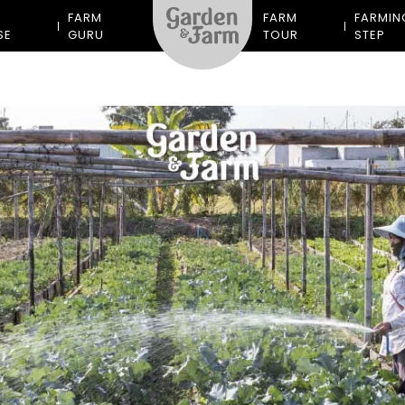
M
FARM
FARM
FARMIN
SE
GURU
TOUR
STEP