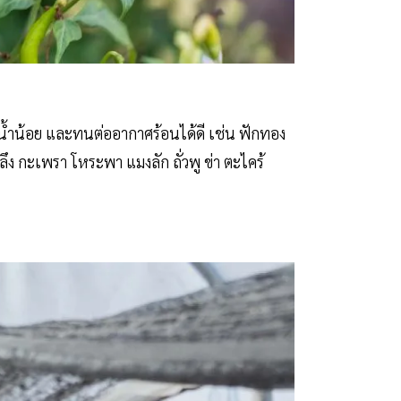
้น้ำน้อย และทนต่ออากาศร้อนได้ดี เช่น ฟักทอง
ง กะเพรา โหระพา แมงลัก ถั่วพู ข่า ตะไคร้