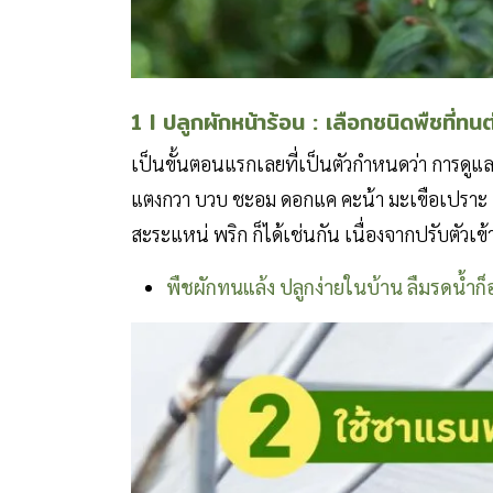
1 I ปลูกผักหน้าร้อน : เลือกชนิดพืชที่ท
เป็นขั้นตอนแรกเลยที่เป็นตัวกำหนดว่า การดูแลพ
แตงกวา บวบ ชะอม ดอกแค คะน้า มะเขือเปราะ กระเ
สะระแหน่ พริก ก็ได้เช่นกัน เนื่องจากปรับตัว
พืชผักทนแล้ง ปลูกง่ายในบ้าน ลืมรดน้ำก็อย