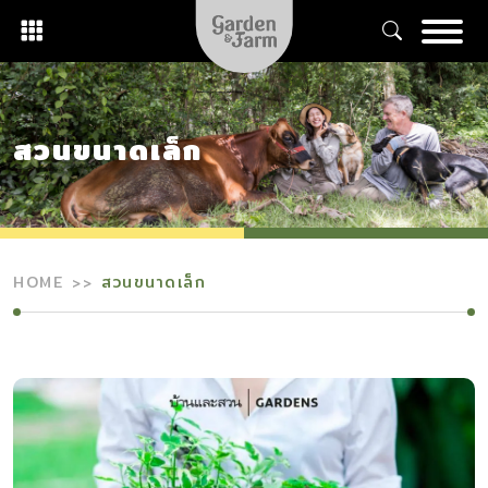
Skip
to
content
สวนขนาดเล็ก
HOME
สวนขนาดเล็ก