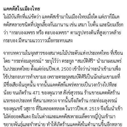
แคคตัสในเมืองไทย
ไม่มีบันทึกที่แน่ชัดว่า แคคตัสเข้ามาในเมืองไทยเมื่อใด แต่เราก็มีแค
คตัสหลายชนิดที่ปลูกเลี้ยงกันมานาน เช่น เสมา โบตั๋น และนิยมเรียก
ว่า “กระบองเพชร หรือ ตะบองเพชร” ตามรูปทรงต้นที่สูงยาวคล้าย
กระบอง มีหนามแวววาวเมื่อกระทบแสง
จากบทความในจุลสารของสมาคมไม้ประดับแห่งประเทศไทย ที่เขียน
โดย “กระท่อมลุงจรณ์” ระบุไว้ว่า ตระกูล “สมบัติศิริ” นำมาเผยแพร่
ในประเทศไทย ตั้งแต่ก่อนปีพ.ศ. 2500 เข้าใจว่าน่าจะนำเข้ามาเพื่อ
ใช้ประกอบการทำเขามอ เพราะตระกูลสมบัติศิริเป็นนักเล่นเขามอที่
มีชื่อเสียงในยุคนั้น จากนั้นแคคตัสก็แพร่หลายเป็นวงกว้างไปทีละ
น้อย จนเกิดร้าน 471 ของคุณวาส สังข์สุวรรณ ร้านขายแคตตัสร้าน
แรกของประเทศ ที่สนามหลวง จากนั้นจึงเกิดร้าน กระท่อมลุงจรณ์
ของคุณขจี วสุธาร ที่ริมคลอดหลอด ในราวปีพ.ศ. 2519 จึงเริ่มนำเข้า
ไม้ต่อยอดสีแดง ยิมโนด่างและแคคตัสเพาะเมล็ดจากญี่ปุ่นเข้ามา
ขยายพันธุ์และจำหน่าย ทำให้เกิดร้านแคคตัสในตำนานขึ้นอีกหลาย