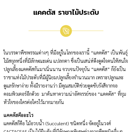
แคคตัส ราชาไม้ประดับ
ในบรรดาพืชพรรณต่างๆ ที่มีอยู่ในโลกของเรานี้ “แคคตัส” เป็นพันธุ์
ไม้สกุลหนึ่งที่มีลักษณะเด่น แปลกตา ซึ่งเป็นเสน่ห์ดึงดูดใจคนให้สนใจ
ปลูกเลี้ยงแคคตัสกันมาเนิ่นนาน จวบจนปัจจุบัน “แคคตัส” ก็ยังเป็น
ราชาแห่งไม้ประดับที่มีผู้นิยมปลูกเลี้ยงจำนวนมาก เพราะปลูกและ
ดูแลรักษาง่าย ทั้งมีรายงานว่า มีคุณสมบัติช่วยดูดซับรังสีจากจอ
คอมพิวเตอร์อีกด้วย มาค้นหาความน่าอัศจรรย์ของ “แคคตัส” ที่กุม
หัวใจของใครต่อใครไว้มากมายกัน
แคคตัสคืออะไร
แคคตัสก็คือ ไม้อวบน้ำ (Succulent) ชนิดหนึ่ง จัดอยู่ในวงศ์
CACTACEAE เป็นไม้ยืนต้นที่มีลักษณะพิเศษต่างจากพืชชนิดอื่นๆ