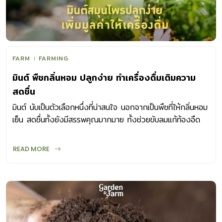
FARM
FARMING
มินต์ พืชกลิ่นหอม ปลูกง่าย ทำเครื่องดื่มเติมความ
สดชื่น
มินต์ นับเป็นตัวเลือกหนึ่งที่น่าสนใจ นอกจากเป็นพืชที่ให้กลิ่นหอม
เย็น สดชื่นทั้งยังมีสรรพคุณมากมาย ทั้งช่วยขับลมแก้ท้องอืด
ท้องเฟ้อ ลดอาการระคายคอ และลดผื่นคัน เราจึงมักเห็น มินต์
ถูกนำมาใช้ทางอุตสาหกรรม ทั้งเป็นส่วนผสมของลูกอม ช็อกโก
READ MORE
แล็ต ยาสีฟัน ยาดม และครีมบำรุงผิวต่างๆ มินต์(Mint) มีชื่อ
วิทยาศาสตร์ ว่า Mentha spp.and hybrid เป็นไม้ล้มลุกอายุ
หลายปี สูง 30-90 ซม. เจริญเติบโตเร็ว ชอบดินปลูกที่โปร่ง
ร่วนซุย ระบายน้ำดี ไม่ขังแฉะแสงแดดเต็มวันและน้ำสมำเสมอ ใน
เมืองไทยนิยมปลูกมินต์ในกระถางหรือปลูกลงแปลง เป็นพืชที่
ปลูกเลี้ยงและขยายพันธุ์ได้ง่าย จึงเหมาะกับมือใหม่ ขยายพันธุ์ทั้ง