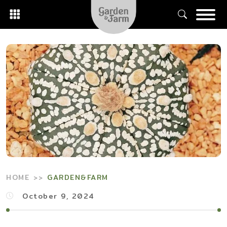
Skip
to
content
HOME
GARDEN&FARM
October 9, 2024