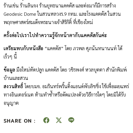
ร้านเช่น ร้านลินจง ร้านยุทธนาแคคตัส และต่อมาก็มีการสร้าง
Geodesic Dome ในสวนหลวงร.9 กทม. และโรงแคตตัส ในสวน
พฤกษศาสตร์สมเด็จพระนางเจ้าสิริกิติ์ ที่เชียงใหม่
ครั้งต่อไปเราไปทำความรู้จักหน้าตากับแคคตัสกันค่ะ
เตรียมพบกับหนังสือ
“แคคตัส” โดย ภวพล ศุภนันทนานนท์ ได้
เร็วๆ นี้
ข้อมูล
มือใหม่หัดปลูก แคคตัส โดย วชิรพงศ์ หวลบุตตา สำนักพิมพ์
บ้านและสวน
สงวนสิทธิ์
โดยบมจ. อมรินทร์พริ้นติ้งแอนด์พับลิชชิ่ง ใช้เพื่อเผยแพร่
ทางอินเตอร์เนต ห้ามทำซ้ำหรือดัดแปลงด้วยวิธีการใดๆ โดยมิได้รับ
อนุญาต
SHARE ON :