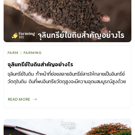
ด้วยการปักชำและเพาะเมล็ด ซึ่งหากเก็บเมล็ดจากต้นมาเพาะ
มักได้ต้นใหม่ที่มีความต่างจากต้นแม่อยู่เสมอ ปัจจุบันมินต์จึงมี
หลากหลายสายพันธุ์การจำแนกชนิดของมินต์จึงไม่ใช่เรื่องง่าย
บางชนิดมีลักษณะภายนอกคล้ายคลึงกัน แตกต่างกันที่ความเข้ม
อ่อนของกลิ่น ซึ่งนอกจากขึ้นกับสายพันธุ์แล้วยังขึ้นกับสภาพ
อากาศ สภาพแวดล้อม และการปลูกเลี้ยงที่มักเห็นปลูกกันมากใน
เมืองไทย สายพันธุ์ของมินต์ ไวท์มินต์ บางคนเรียกมินต์ญี่ปุ่นใบ
FARM
FARMING
มีสีเขียวอ่อนค่อนข้างกลมกว่ามินต์อื่นๆ นิยมนำใบมาทำชาหรือ
จุลินทรีย์ในดินสำคัญอย่างไร
เครื่องดื่ม ให้กลิ่นหอมเย็นนุ่มนวล แบล็กมินต์ มีใบเล็กกว่าไวท์
มินต์ ก้านมีสีเข้มรูปทรงทอดเลื้อย แต่กลิ่นจะแรงและเย็นซ่ากว่า
จุลินทรีย์ในดิน ทำหน้าที่ย่อยสลายอินทรีย์สารให้กลายเป็นอินทรีย์
ไวท์มินต์ นิยมนำมาทำชาเช่นกัน เปปเปอร์มินต์ มีกลิ่นหอมเย็นซ่า
วัตถุในดิน ดินที่พบอินทรียวัตถุสูงจะมีความอุดมสมบูรณ์สูงด้วย
ชัดเจน […]
READ MORE