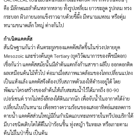
คือ มีลักษณะลำต้นหลากหลาย ทั้งรูปเหลี่ยม ยาวชะลูด รูปกลม ทรง
กระบอก ผิวภายนอกแข็งราวฉาบด้วยขี้ผึ้ง มีหนามแหลม หรือตุ่ม
หนามขนาดเล็ก ใหญ่ ต่างกันไป
กำเนิดแคคตัส
สันนิษฐานกันว่า ต้นตระกูลของแคคตัสเกิดขึ้นในช่วงปลายยุค
Mesozoic และช่วงตันยุค Tertiary (ยุควิวัฒนาการของพืชมีดอก)
เชื่อกันว่า แคคตัสสมัยนั้นมีลำต้นแตกกิ่งก้านสาขา ผลิใบ ออกดอกติด
ผลเหมือนต้นไม้ทั่วไป ต่อมาเมื่อสภาพแวดล้อมของโลกเปลี่ยนแปลง
เป็นแห้งแล้ง แคคตัสจึงต้องปรับสภาพตัวเองให้ดำรงอยู่ได้ โดย
พัฒนาโครงสร้างของลำต้นให้เก็บสะสมน้ำไว้ได้มากถึง 80-90
เปอร์เซนต์ รากไม่หยั่งลึกลงใต้ดินมากนัก เพื่อจับน้ำในอากาศได้ง่าย
เปลี่ยนใบเป็นหนาม เพื่อพรางความร้อนของแสงอาทิตย์และลดการ
คายน้ำ แคคตัสส่วนใหญ่มีถิ่นกำเนิดแถบทะเลทรายในทวีปอเมริกาใต้
มีบางชนิดเติบโตได้ดีในป่าร้อนชื้น ทุ่งหญ้า ริมทะเล หรือเกาะตาม
ต้นไม้ในป่าชื้น เป็นต้น