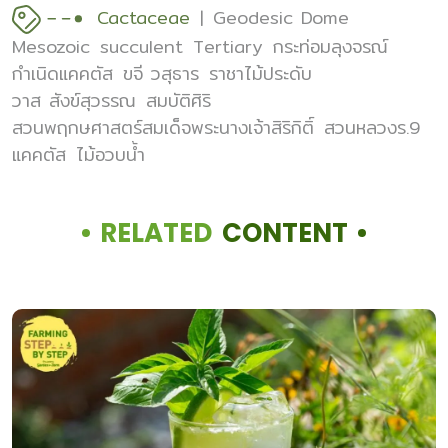
Cactaceae
Geodesic Dome
Mesozoic
succulent
Tertiary
กระท่อมลุงจรณ์
กำเนิดแคคตัส
ขจี วสุธาร
ราชาไม้ประดับ
วาส สังข์สุวรรณ
สมบัติศิริ
สวนพฤกษศาสตร์สมเด็จพระนางเจ้าสิริกิติ์
สวนหลวงร.9
แคคตัส
ไม้อวบน้ำ
RELATED
CONTENT