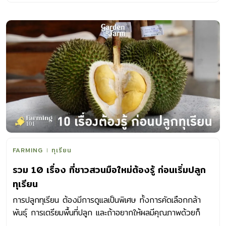
ของไม้ที่ทนน้ำท่วมขังได้ดี จะเป็นพืชที่เจริญเติบโตตามป่าชายเลน
หรือบริเวณริมตลิ่ง รวมถึงเป็นไม้เนื้อแข็งที่เปลือกลำต้นมีช่อง
แลกเปลี่ยนก๊าซตามเปลือก และ รากมีความแข็งหนาเหนียว จึงมี
ความทนทานต่อน้ำท่วมได้ดี ว่าแต่จะมีไม้ผลชนิดใดบ้าง ที่
สามารถทนน้ำท่วมขังได้ดีเราได้รวบรวมมาไว้ทั้งหมด 11 ชนิด
ตามนี้เลย การดูแล ไม้ผลทนน้ำท่วม ระหว่างและหลังน้ำท่วมขัง
ส่วนการดูแลไม้ผลระหว่างน้ำท่วม ให้เร่งระบายน้ำออกจากสวนให้
มากที่สุดถ้าทำได้ ทั้งการใช้เครื่องสูบน้ำ การทำทางระบายน้ำ
และ หาไม้ค้ำยันต้นที่เอนเพื่อป้องกันการโค่นล้ม ส่วนการดูแลหลัง
น้ำลด ให้ตัดแต่งกิ่งที่ฉีกหัก เหี่ยวเฉาออก และ ไม่ควรเดินย่ำ
หรือ ใช้เครื่องจักรในพื้นที่ขณะที่ดินเปียก เพื่อลดการกดทับจน
แน่น หลังจากนั้นให้ฉีดพ่นด้วยปุ๋ยสูตรเสมอ 12-12-12 หรือ
FARMING
ทุเรียน
21-21-21 พร้อมพรวนดินเพื่อเพิ่มออกซิเจนให้แก่รากพืช ควบคู่
รวม 10 เรื่อง ที่ชาวสวนมือใหม่ต้องรู้ ก่อนเริ่มปลูก
กับการใช้สารป้องกันเชื้อราในดิน สลับกับการใช้ปูนขาวปรับ
ทุเรียน
สภาพดินให้เป็นกลาง เพื่อป้องกันรากเน่าโคนเน่า และ ปลูก
ทดแทนไม้ผลที่ตายไปด้วย 1 I ไม้ผลทนน้ำท่วม : ชมพู่ ชมพู่ […]
การปลูกทุเรียน ต้องมีการดูแลเป็นพิเศษ ทั้งการคัดเลือกกล้า
พันธุ์ การเตรียมพื้นที่ปลูก และถ้าอยากให้ผลมีคุณภาพด้วยก็
ต้องดูแลให้เป็น