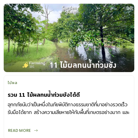
ไม้ผล
รวม 11 ไม้ผลทนน้ำท่วมขังได้ดี
อุทกภัยนับว่าเป็นหนึ่งในภัยพิบัติทางธรรมชาติที่มาอย่างรวดเร็ว
รับมือได้ยาก สร้างความเสียหายให้กับพื้นที่เกษตรอย่างมาก และ
หลังจากระดับน้ำลดก็ต้องใช้ระยะเวลาในการฟื้นฟูต้นที่เสียหาย
แต่จะดีแค่ไหนถ้ามี ไม้ผลทนน้ำท่วม ถึงแม้ไม้ผลส่วนใหญ่จะไม่ทน
READ MORE
ต่อสภาพน้ำท่วมขัง แต่ก็มี ไม้ผลทนน้ำท่วม ได้ โดยลักษณะ