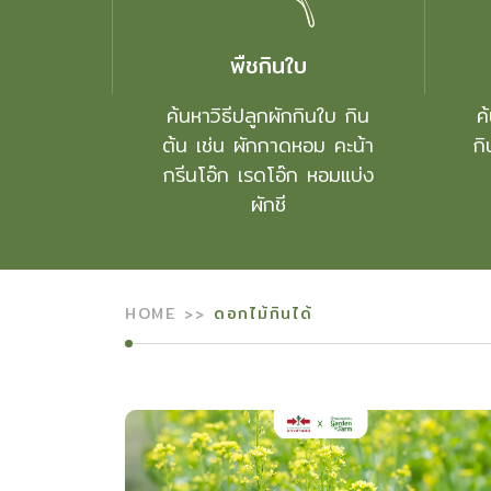
พืชกินใบ
ค้นหาวิธีปลูกผักกินใบ กิน
ค
ต้น เช่น ผักกาดหอม คะน้า
กิ
กรีนโอ๊ก เรดโอ๊ก หอมแบ่ง
ผักชี
HOME
ดอกไม้กินได้