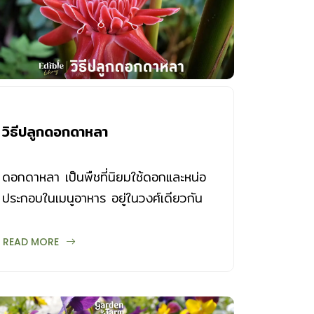
วิธีปลูกดอกดาหลา
ดอกดาหลา เป็นพืชที่นิยมใช้ดอกและหน่อ
ประกอบในเมนูอาหาร อยู่ในวงศ์เดียวกัน
กับขิงและข่า ออกดอกได้ดีช่วงฤดูฝน วิธี
ปลูกดอกดาหลา มีดังนี้
READ MORE