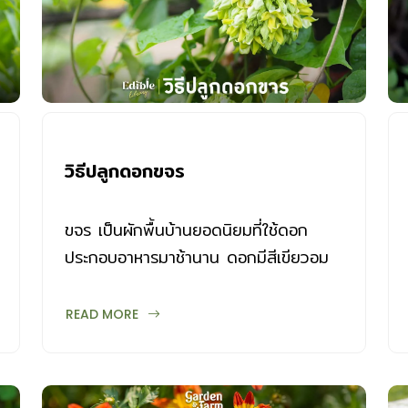
วิธีปลูกดอกขจร
ขจร เป็นผักพื้นบ้านยอดนิยมที่ใช้ดอก
ประกอบอาหารมาช้านาน ดอกมีสีเขียวอม
เหลือง มีกลิ่นหอมอ่อนๆ วิธีปลูกดอกขจร
มีดังนี้
READ MORE