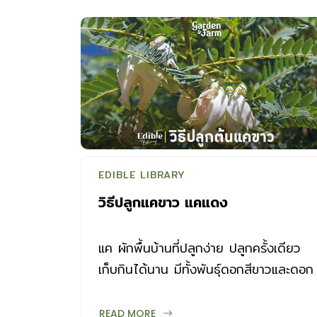
EDIBLE LIBRARY
วิธีปลูกแคขาว แคแดง
แค ผักพื้นบ้านที่ปลูกง่าย ปลูกครั้งเดียว
เก็บกินได้นาน มีทั้งพันธุ์ดอกสีขาวและดอก
สีแดง ใช้ประกอบเมนูอาหารหลายชนิด วิธี
ปลูกแคขาว แคแดง มีดังนี้
READ MORE