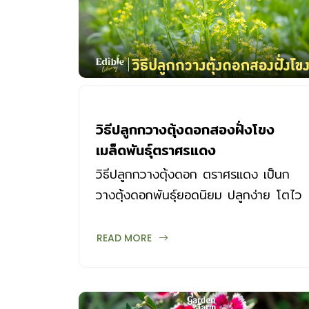
วิธีปลูกกวางตุ้งดอกสองฝั่งโขง
เมล็ดพันธุ์ตราศรแดง
วิธีปลูกกวางตุ้งดอก ตราศรแดง เป็นก
วางตุ้งดอกพันธุ์ยอดนิยม ปลูกง่าย โตไว
ลำต้นใหญ่สีเขียว ต้นแข็งแรง ใบสีเขียว
สด ช่อดอกใหญ่
READ MORE