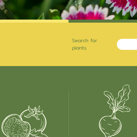
Search for
plants