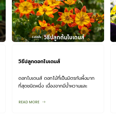
วิธีปลูกดอกไบเดนส์
ดอกไบเดนส์ ดอกไม้ที่เป็นมิตรกับผึ้งมาก
ที่สุดชนิดหนึ่ง เนื่องจากมีน้ำหวานและ
ละอองเกสรดอกไม้ และมีกลิ่นหอมอ่อนๆ
วิธีปลูกดอกไบเดนส์ มีดังนี้
READ MORE