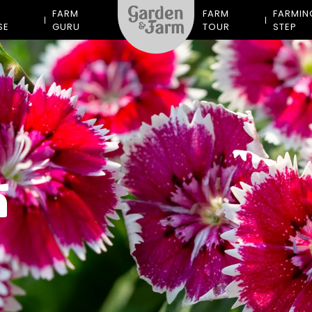
M
FARM
FARM
FARMIN
SE
GURU
TOUR
STEP
้